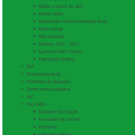
Mléko a ovoce do škol
Rodiče vítáni
Vybudování vnitřní konektivity školy
Malý inženýr
Sběr kaštanů
Šablony 2025 – 2027
Sportovní hala Chodov
Olympijský víceboj
ŠVP
Dokumenty školy
Přihlášení do Bakalářů
Školní online pokladna
ISIC
Pro rodiče
Školásek 2025/2026
Formuláře ke stažení
Pomůcky
Užitečné odkazy