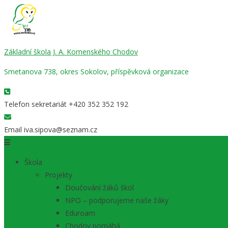
Základní škola J. A. Komenského Chodov
Smetanova 738, okres Sokolov, příspěvková organizace
Telefon sekretariát
+420 352 352 192
Email
iva.sipova@seznam.cz
Škola
Projekty
Doučování žáků škol
NPO – podporujeme naše žáky
Eduroam
Chodov pomáhá