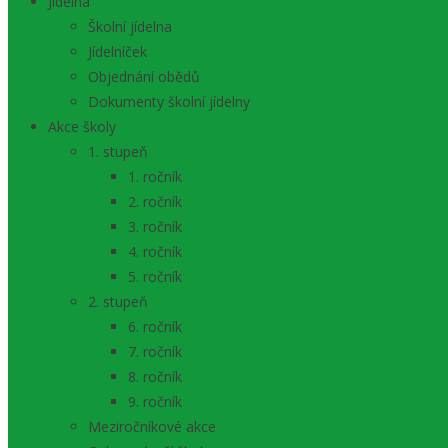
Jídelna
Školní jídelna
Jídelníček
Objednání obědů
Dokumenty školní jídelny
Akce školy
1. stupeň
1. ročník
2. ročník
3. ročník
4. ročník
5. ročník
2. stupeň
6. ročník
7. ročník
8. ročník
9. ročník
Meziročníkové akce