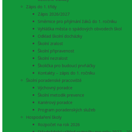
Zápis do 1. třídy
Zápis 2026/2027
Směrnice pro přijímání žáků do 1. ročníku
Vyhláška města o spádových obvodech škol
Odklad školní docházky
Školní zralost
Školní připravenost
Školní nezralost
Školička pro budoucí prvňáčky
Kontakty – zápis do 1. ročníku
Školní poradenské pracoviště
Výchovný poradce
Školní metodik prevence
Kariérový poradce
Program poradenských služeb
Hospodaření školy
Rozpočet na rok 2026
Střednědobý výhled rozpočtu pro roky 2027 – 20