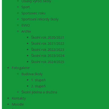
Oslavy výročí školy
Sport
Sportovec roku
Sportovní rekordy školy
EVVO
Archiv
Školní rok 2020/2021
Školní rok 2021/2022
Školní rok 2022/2023
Školní rok 2023/2024
Školní rok 2024/2025
Fotogalerie
Budova školy
1. stupeň
2. stupeň
Školní jídelna a družina
Kontakty
Moodle