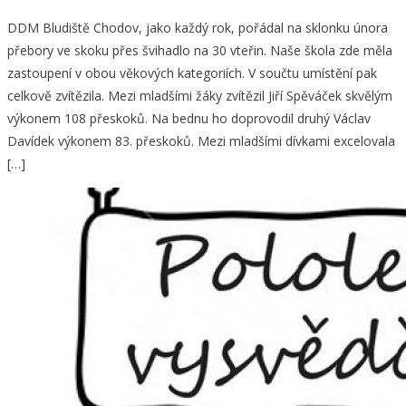
DDM Bludiště Chodov, jako každý rok, pořádal na sklonku února
přebory ve skoku přes švihadlo na 30 vteřin. Naše škola zde měla
zastoupení v obou věkových kategoriích. V součtu umístění pak
celkově zvítězila. Mezi mladšími žáky zvítězil Jiří Spěváček skvělým
výkonem 108 přeskoků. Na bednu ho doprovodil druhý Václav
Davídek výkonem 83. přeskoků. Mezi mladšími dívkami excelovala
[…]