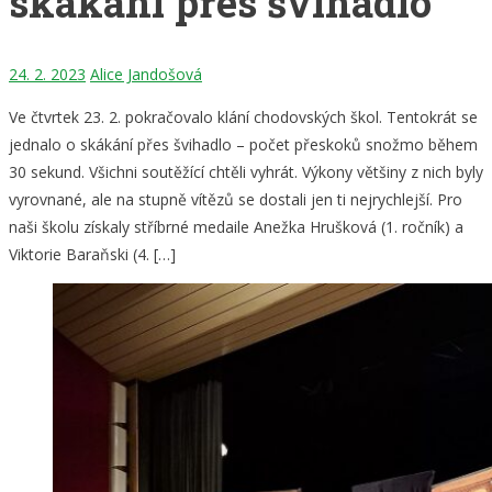
skákání přes švihadlo
24. 2. 2023
Alice Jandošová
Ve čtvrtek 23. 2. pokračovalo klání chodovských škol. Tentokrát se
jednalo o skákání přes švihadlo – počet přeskoků snožmo během
30 sekund. Všichni soutěžící chtěli vyhrát. Výkony většiny z nich byly
vyrovnané, ale na stupně vítězů se dostali jen ti nejrychlejší. Pro
naši školu získaly stříbrné medaile Anežka Hrušková (1. ročník) a
Viktorie Baraňski (4. […]