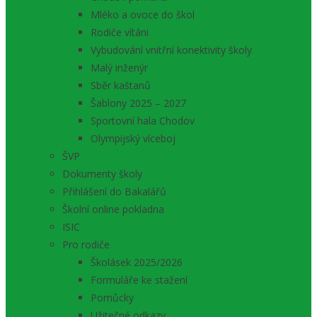
Mléko a ovoce do škol
Rodiče vítáni
Vybudování vnitřní konektivity školy
Malý inženýr
Sběr kaštanů
Šablony 2025 – 2027
Sportovní hala Chodov
Olympijský víceboj
ŠVP
Dokumenty školy
Přihlášení do Bakalářů
Školní online pokladna
ISIC
Pro rodiče
Školásek 2025/2026
Formuláře ke stažení
Pomůcky
Užitečné odkazy