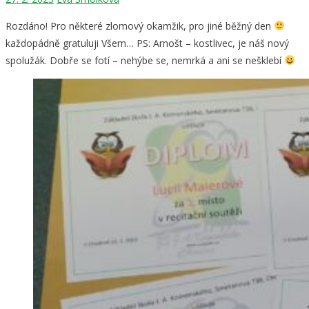
Rozdáno! Pro některé zlomový okamžik, pro jiné běžný den
každopádně gratuluji Všem… PS: Arnošt – kostlivec, je náš nový
spolužák. Dobře se fotí – nehýbe se, nemrká a ani se nešklebí