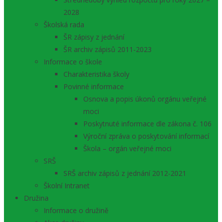
2028
Školská rada
ŠR zápisy z jednání
ŠR archiv zápisů 2011-2023
Informace o škole
Charakteristika školy
Povinné informace
Osnova a popis úkonů orgánu veřejné
moci
Poskytnuté informace dle zákona č. 106
Výroční zpráva o poskytování informací
Škola – orgán veřejné moci
SRŠ
SRŠ archiv zápisů z jednání 2012-2021
Školní Intranet
Družina
Informace o družině