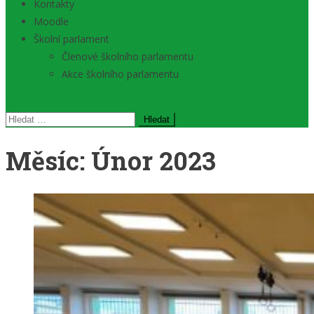
Kontakty
Moodle
Školní parlament
Členové školního parlamentu
Akce školního parlamentu
Vyhledávání
Měsíc:
Únor 2023