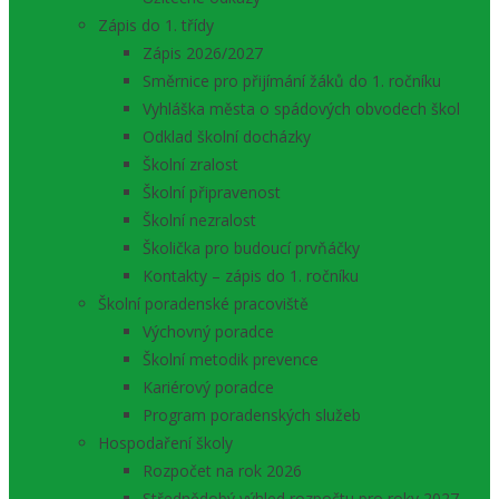
Zápis do 1. třídy
Zápis 2026/2027
Směrnice pro přijímání žáků do 1. ročníku
Vyhláška města o spádových obvodech škol
Odklad školní docházky
Školní zralost
Školní připravenost
Školní nezralost
Školička pro budoucí prvňáčky
Kontakty – zápis do 1. ročníku
Školní poradenské pracoviště
Výchovný poradce
Školní metodik prevence
Kariérový poradce
Program poradenských služeb
Hospodaření školy
Rozpočet na rok 2026
Střednědobý výhled rozpočtu pro roky 2027 –