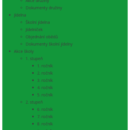
Akce družiny
Dokumenty družiny
Jídelna
Školní jídelna
Jídelníček
Objednání obědů
Dokumenty školní jídelny
Akce školy
1. stupeň
1. ročník
2. ročník
3. ročník
4. ročník
5. ročník
2. stupeň
6. ročník
7. ročník
8. ročník