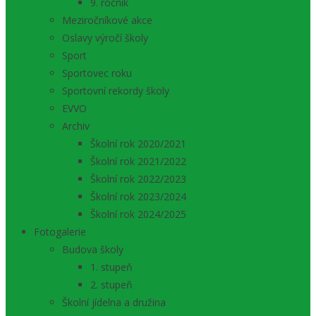
9. ročník
Meziročníkové akce
Oslavy výročí školy
Sport
Sportovec roku
Sportovní rekordy školy
EVVO
Archiv
Školní rok 2020/2021
Školní rok 2021/2022
Školní rok 2022/2023
Školní rok 2023/2024
Školní rok 2024/2025
Fotogalerie
Budova školy
1. stupeň
2. stupeň
Školní jídelna a družina