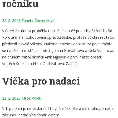
ročníku
22. 2. 2023
Žaneta Červenková
V úterý 21. února proběhla recitační soutěž prvních až třetích tříd.
Porota měla rozhodování opravdu těžké, protože všichni recitátoři
předvedli skvělé výkony. Nakonec rozhodla takto: za první ročník
se na třetím místě se umístili Jolana Horváthová a Nela Vundrová,
na druhém místě skončil Aník Nguyen a první místo obsadili
Vojtěch Soukup a Nikol Obdržálková. Za […]
Víčka pro nadaci
22. 2. 2023
Miloš Volek
V 1. pololetí jsme sesbírali 11 pytlů víček, která dál mohu pomáhat
zásluhou nadačního fondu dětem.