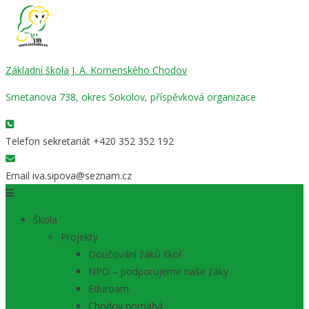
Základní škola J. A. Komenského Chodov
Smetanova 738, okres Sokolov, příspěvková organizace
Telefon sekretariát
+420 352 352 192
Email
iva.sipova@seznam.cz
Škola
Projekty
Doučování žáků škol
NPO – podporujeme naše žáky
Eduroam
Chodov pomáhá