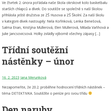
Ve čtvrtek 2. února pořádala naše škola okrskové kolo basketbalu
starších chlapců a dívek. Do soutěže se společně s naší školou
přihlásila ještě družstva ze ZŠ Husova a ZŠ Školní. Za naší školu
v kategorii dívek nastoupily: Nela Kořínková, Lenka Benešová,
Salma Enan, Kristýna Müllerová, Elen Müllerová, Milada Vaňhová a
Julie Jancsovicsová. Holky zvládly výborně všechny zápasy […]
Třídní soutěžní
nástěnky – únor
16. 2. 2023
Jana Merunková
Nezapomeňte, že 20.2. proběhne hodnocení třídních nástěnek –
téma DETEKTIVKA. Soutěžíte o peníze pro svou třídu
Den naruby