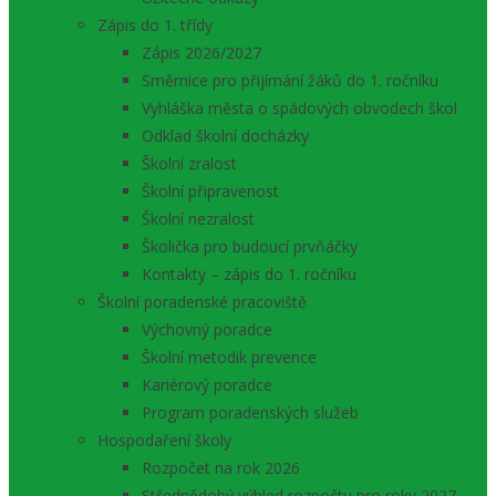
Zápis do 1. třídy
Zápis 2026/2027
Směrnice pro přijímání žáků do 1. ročníku
Vyhláška města o spádových obvodech škol
Odklad školní docházky
Školní zralost
Školní připravenost
Školní nezralost
Školička pro budoucí prvňáčky
Kontakty – zápis do 1. ročníku
Školní poradenské pracoviště
Výchovný poradce
Školní metodik prevence
Kariérový poradce
Program poradenských služeb
Hospodaření školy
Rozpočet na rok 2026
Střednědobý výhled rozpočtu pro roky 2027 –