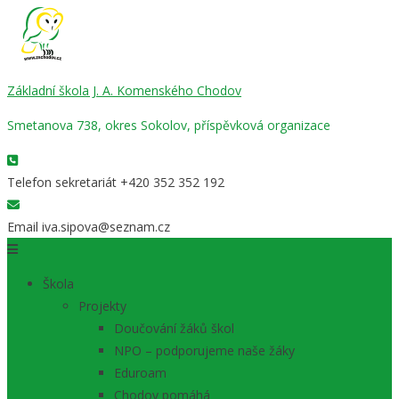
Základní škola J. A. Komenského Chodov
Smetanova 738, okres Sokolov, příspěvková organizace
Telefon sekretariát
+420 352 352 192
Email
iva.sipova@seznam.cz
Škola
Projekty
Doučování žáků škol
NPO – podporujeme naše žáky
Eduroam
Chodov pomáhá