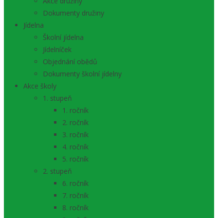
Akce družiny
Dokumenty družiny
Jídelna
Školní jídelna
Jídelníček
Objednání obědů
Dokumenty školní jídelny
Akce školy
1. stupeň
1. ročník
2. ročník
3. ročník
4. ročník
5. ročník
2. stupeň
6. ročník
7. ročník
8. ročník