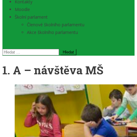
Kontakty
Moodle
Školní parlament
Členové školního parlamentu
Akce školního parlamentu
Vyhledávání
1. A – návštěva MŠ