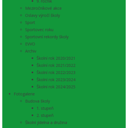
9. ročník
Meziročníkové akce
Oslavy výročí školy
Sport
Sportovec roku
Sportovní rekordy školy
EVVO
Archiv
Školní rok 2020/2021
Školní rok 2021/2022
Školní rok 2022/2023
Školní rok 2023/2024
Školní rok 2024/2025
Fotogalerie
Budova školy
1. stupeň
2. stupeň
Školní jídelna a družina