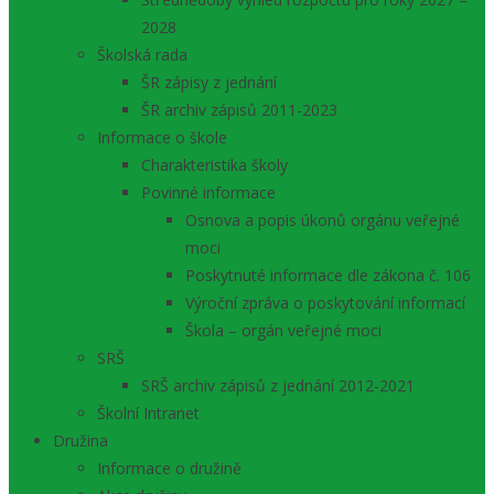
2028
Školská rada
ŠR zápisy z jednání
ŠR archiv zápisů 2011-2023
Informace o škole
Charakteristika školy
Povinné informace
Osnova a popis úkonů orgánu veřejné
moci
Poskytnuté informace dle zákona č. 106
Výroční zpráva o poskytování informací
Škola – orgán veřejné moci
SRŠ
SRŠ archiv zápisů z jednání 2012-2021
Školní Intranet
Družina
Informace o družině