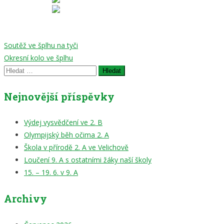
Navigace
Soutěž ve šplhu na tyči
Okresní kolo ve šplhu
pro
Vyhledávání
příspěvek
Nejnovější příspěvky
Výdej vysvědčení ve 2. B
Olympijský běh očima 2. A
Škola v přírodě 2. A ve Velichově
Loučení 9. A s ostatními žáky naší školy
15. – 19. 6. v 9. A
Archivy