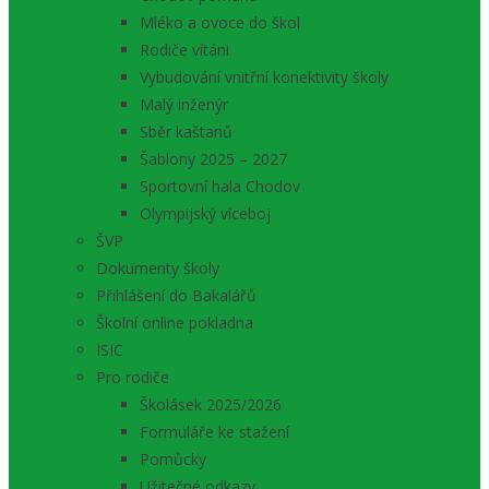
Mléko a ovoce do škol
Rodiče vítáni
Vybudování vnitřní konektivity školy
Malý inženýr
Sběr kaštanů
Šablony 2025 – 2027
Sportovní hala Chodov
Olympijský víceboj
ŠVP
Dokumenty školy
Přihlášení do Bakalářů
Školní online pokladna
ISIC
Pro rodiče
Školásek 2025/2026
Formuláře ke stažení
Pomůcky
Užitečné odkazy