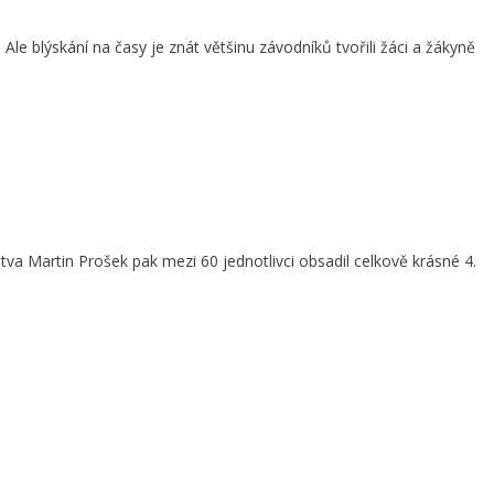
Ale blýskání na časy je znát většinu závodníků tvořili žáci a žákyně
stva Martin Prošek pak mezi 60 jednotlivci obsadil celkově krásné 4.