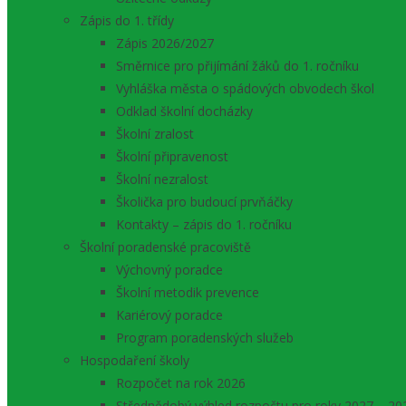
Zápis do 1. třídy
Zápis 2026/2027
Směrnice pro přijímání žáků do 1. ročníku
Vyhláška města o spádových obvodech škol
Odklad školní docházky
Školní zralost
Školní připravenost
Školní nezralost
Školička pro budoucí prvňáčky
Kontakty – zápis do 1. ročníku
Školní poradenské pracoviště
Výchovný poradce
Školní metodik prevence
Kariérový poradce
Program poradenských služeb
Hospodaření školy
Rozpočet na rok 2026
Střednědobý výhled rozpočtu pro roky 2027 – 20