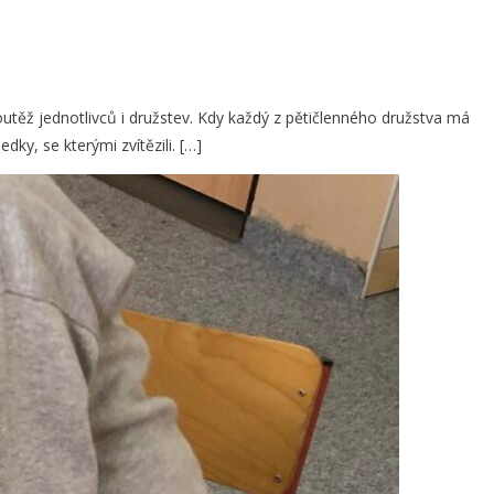
těž jednotlivců i družstev. Kdy každý z pětičlenného družstva má
ky, se kterými zvítězili. […]