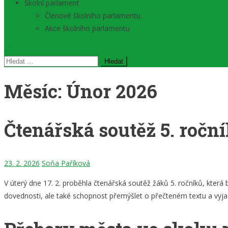
Školní parlament
Členové školního parlamentu
Akce školního parlamentu
Vyhledávání
Měsíc:
Únor 2026
Čtenářská soutěž 5. ročn
23. 2. 2026
Soňa Paříková
V úterý dne 17. 2. proběhla čtenářská soutěž žáků 5. ročníků, která
dovednosti, ale také schopnost přemýšlet o přečteném textu a vyja