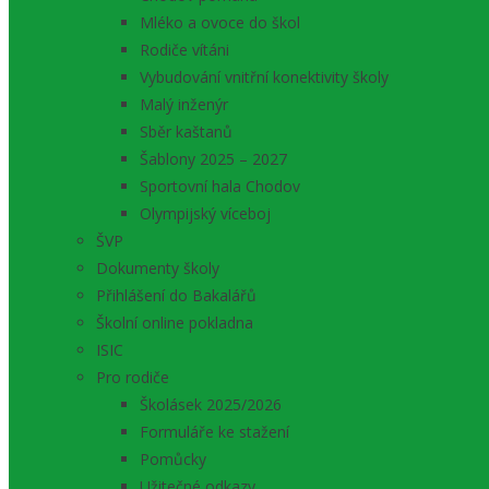
Mléko a ovoce do škol
Rodiče vítáni
Vybudování vnitřní konektivity školy
Malý inženýr
Sběr kaštanů
Šablony 2025 – 2027
Sportovní hala Chodov
Olympijský víceboj
ŠVP
Dokumenty školy
Přihlášení do Bakalářů
Školní online pokladna
ISIC
Pro rodiče
Školásek 2025/2026
Formuláře ke stažení
Pomůcky
Užitečné odkazy