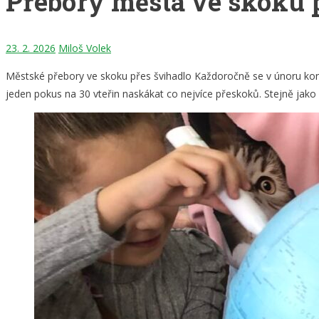
Přebory města ve skoku 
23. 2. 2026
Miloš Volek
Městské přebory ve skoku přes švihadlo Každoročně se v únoru kona
jeden pokus na 30 vteřin naskákat co nejvíce přeskoků. Stejně jako ka