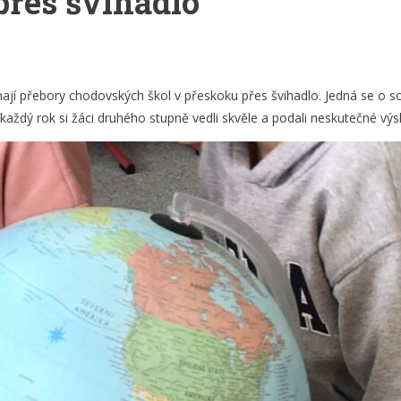
přes švihadlo
jí přebory chodovských škol v přeskoku přes švihadlo. Jedná se o sou
ždý rok si žáci druhého stupně vedli skvěle a podali neskutečné výsled