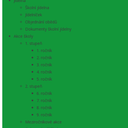
Jídelna
Školní jídelna
Jídelníček
Objednání obědů
Dokumenty školní jídelny
Akce školy
1. stupeň
1. ročník
2. ročník
3. ročník
4. ročník
5. ročník
2. stupeň
6. ročník
7. ročník
8. ročník
9. ročník
Meziročníkové akce