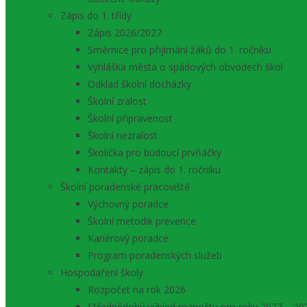
Zápis do 1. třídy
Zápis 2026/2027
Směrnice pro přijímání žáků do 1. ročníku
Vyhláška města o spádových obvodech škol
Odklad školní docházky
Školní zralost
Školní připravenost
Školní nezralost
Školička pro budoucí prvňáčky
Kontakty – zápis do 1. ročníku
Školní poradenské pracoviště
Výchovný poradce
Školní metodik prevence
Kariérový poradce
Program poradenských služeb
Hospodaření školy
Rozpočet na rok 2026
Střednědobý výhled rozpočtu pro roky 2027 – 20