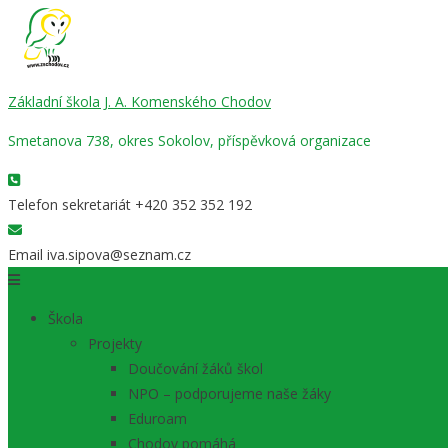
Základní škola J. A. Komenského Chodov
Smetanova 738, okres Sokolov, příspěvková organizace
Telefon sekretariát
+420 352 352 192
Email
iva.sipova@seznam.cz
Škola
Projekty
Doučování žáků škol
NPO – podporujeme naše žáky
Eduroam
Chodov pomáhá