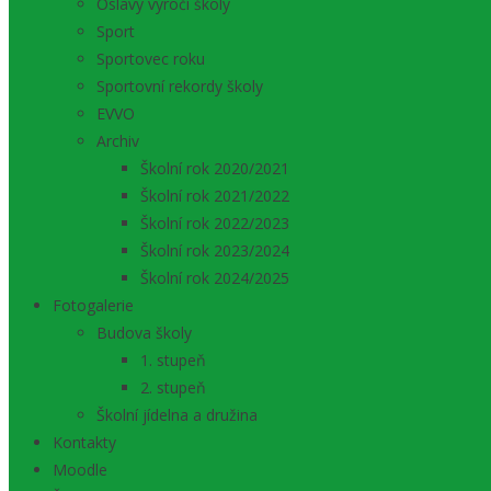
Oslavy výročí školy
Sport
Sportovec roku
Sportovní rekordy školy
EVVO
Archiv
Školní rok 2020/2021
Školní rok 2021/2022
Školní rok 2022/2023
Školní rok 2023/2024
Školní rok 2024/2025
Fotogalerie
Budova školy
1. stupeň
2. stupeň
Školní jídelna a družina
Kontakty
Moodle