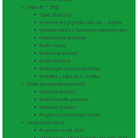
Zápis do 1. třídy
Zápis 2026/2027
Směrnice pro přijímání žáků do 1. ročníku
Vyhláška města o spádových obvodech škol
Odklad školní docházky
Školní zralost
Školní připravenost
Školní nezralost
Školička pro budoucí prvňáčky
Kontakty – zápis do 1. ročníku
Školní poradenské pracoviště
Výchovný poradce
Školní metodik prevence
Kariérový poradce
Program poradenských služeb
Hospodaření školy
Rozpočet na rok 2026
Střednědobý výhled rozpočtu pro roky 2027 –