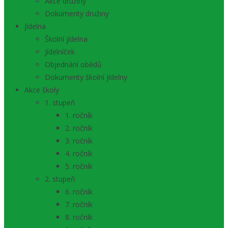
Akce družiny
Dokumenty družiny
Jídelna
Školní jídelna
Jídelníček
Objednání obědů
Dokumenty školní jídelny
Akce školy
1. stupeň
1. ročník
2. ročník
3. ročník
4. ročník
5. ročník
2. stupeň
6. ročník
7. ročník
8. ročník