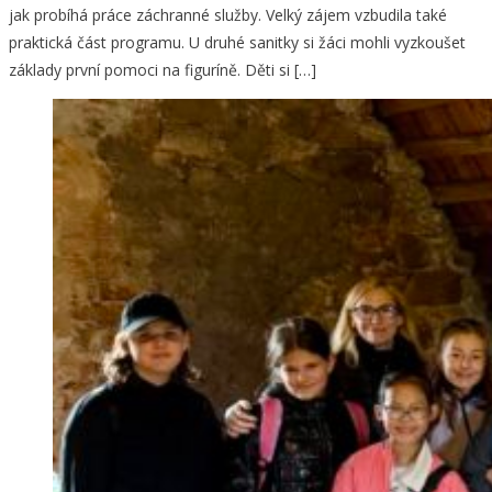
jak probíhá práce záchranné služby. Velký zájem vzbudila také
praktická část programu. U druhé sanitky si žáci mohli vyzkoušet
základy první pomoci na figuríně. Děti si […]