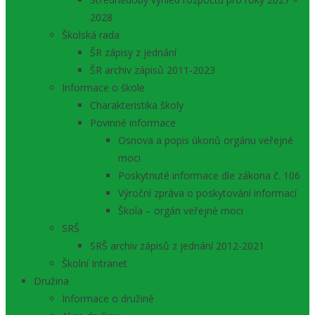
2028
Školská rada
ŠR zápisy z jednání
ŠR archiv zápisů 2011-2023
Informace o škole
Charakteristika školy
Povinné informace
Osnova a popis úkonů orgánu veřejné
moci
Poskytnuté informace dle zákona č. 106
Výroční zpráva o poskytování informací
Škola – orgán veřejné moci
SRŠ
SRŠ archiv zápisů z jednání 2012-2021
Školní Intranet
Družina
Informace o družině