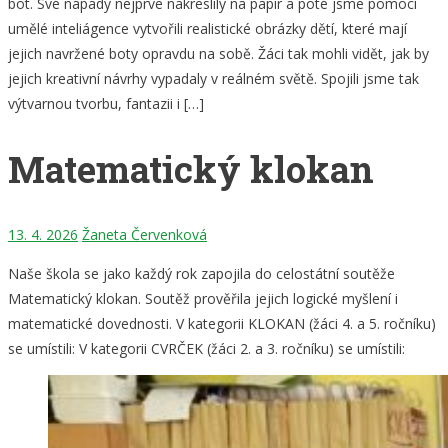
bot. Své nápady nejprve nakreslily na papír a poté jsme pomocí
umělé inteliágence vytvořili realistické obrázky dětí, které mají
jejich navržené boty opravdu na sobě. Žáci tak mohli vidět, jak by
jejich kreativní návrhy vypadaly v reálném světě. Spojili jsme tak
výtvarnou tvorbu, fantazii i […]
Matematický klokan
13. 4. 2026
Žaneta Červenková
Naše škola se jako každý rok zapojila do celostátní soutěže
Matematický klokan. Soutěž prověřila jejich logické myšlení i
matematické dovednosti. V kategorii KLOKAN (žáci 4. a 5. ročníku)
se umístili: V kategorii CVRČEK (žáci 2. a 3. ročníku) se umístili: