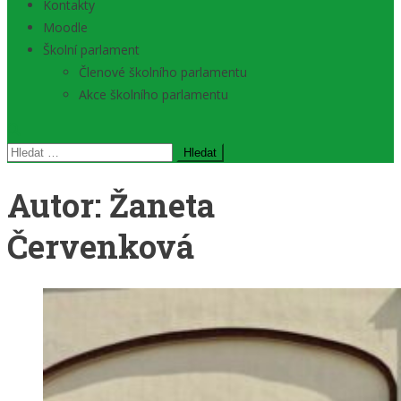
Kontakty
Moodle
Školní parlament
Členové školního parlamentu
Akce školního parlamentu
Vyhledávání
Autor:
Žaneta
Červenková