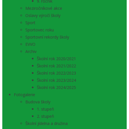
9. ročník
Meziročníkové akce
Oslavy výročí školy
Sport
Sportovec roku
Sportovní rekordy školy
EVVO
Archiv
Školní rok 2020/2021
Školní rok 2021/2022
Školní rok 2022/2023
Školní rok 2023/2024
Školní rok 2024/2025
Fotogalerie
Budova školy
1. stupeň
2. stupeň
Školní jídelna a družina