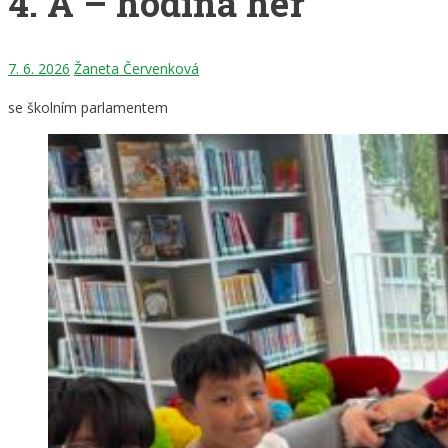
4. A – hodina her
7. 6. 2026
Žaneta Červenková
se školním parlamentem