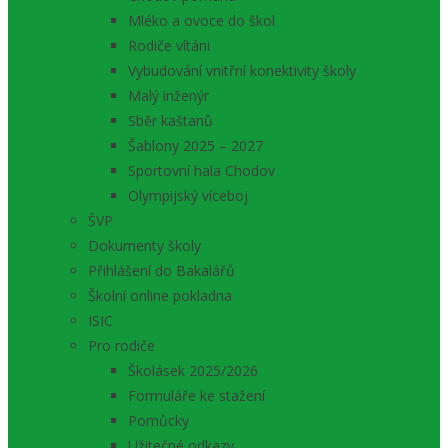
Mléko a ovoce do škol
Rodiče vítáni
Vybudování vnitřní konektivity školy
Malý inženýr
Sběr kaštanů
Šablony 2025 – 2027
Sportovní hala Chodov
Olympijský víceboj
ŠVP
Dokumenty školy
Přihlášení do Bakalářů
Školní online pokladna
ISIC
Pro rodiče
Školásek 2025/2026
Formuláře ke stažení
Pomůcky
Užitečné odkazy