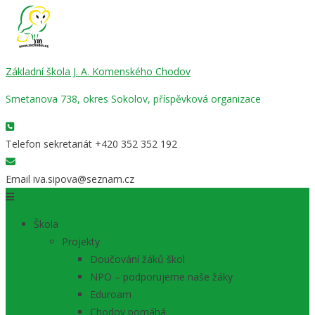
Základní škola J. A. Komenského Chodov
Smetanova 738, okres Sokolov, příspěvková organizace
Telefon sekretariát
+420 352 352 192
Email
iva.sipova@seznam.cz
Škola
Projekty
Doučování žáků škol
NPO – podporujeme naše žáky
Eduroam
Chodov pomáhá