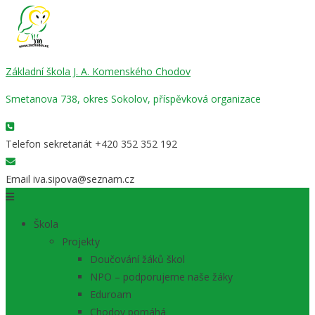
Základní škola J. A. Komenského Chodov
Smetanova 738, okres Sokolov, příspěvková organizace
Telefon sekretariát
+420 352 352 192
Email
iva.sipova@seznam.cz
Škola
Projekty
Doučování žáků škol
NPO – podporujeme naše žáky
Eduroam
Chodov pomáhá