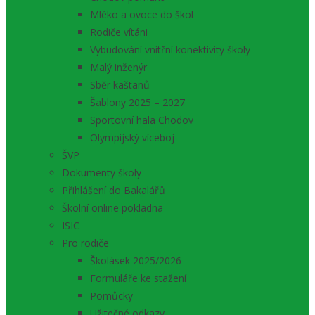
Mléko a ovoce do škol
Rodiče vítáni
Vybudování vnitřní konektivity školy
Malý inženýr
Sběr kaštanů
Šablony 2025 – 2027
Sportovní hala Chodov
Olympijský víceboj
ŠVP
Dokumenty školy
Přihlášení do Bakalářů
Školní online pokladna
ISIC
Pro rodiče
Školásek 2025/2026
Formuláře ke stažení
Pomůcky
Užitečné odkazy