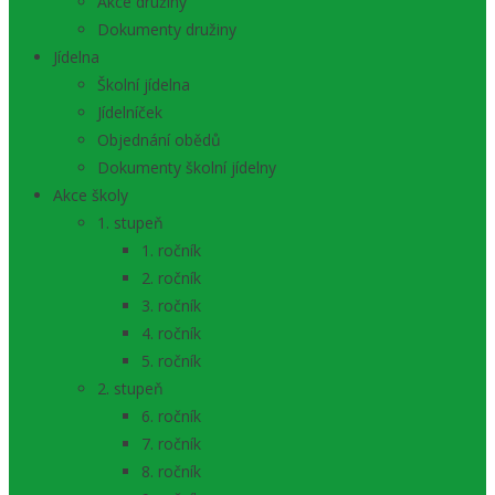
Akce družiny
Dokumenty družiny
Jídelna
Školní jídelna
Jídelníček
Objednání obědů
Dokumenty školní jídelny
Akce školy
1. stupeň
1. ročník
2. ročník
3. ročník
4. ročník
5. ročník
2. stupeň
6. ročník
7. ročník
8. ročník