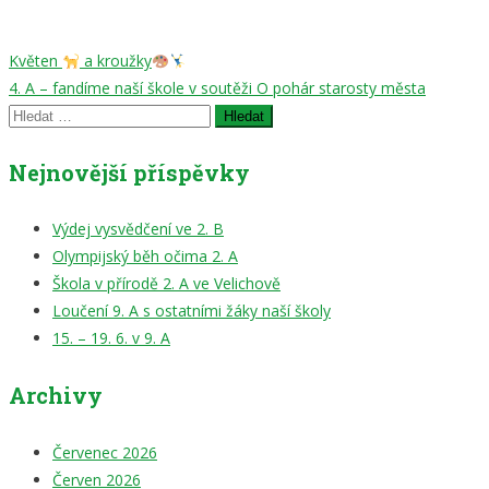
Navigace
Květen
a kroužky
4. A – fandíme naší škole v soutěži O pohár starosty města
pro
Vyhledávání
příspěvek
Nejnovější příspěvky
Výdej vysvědčení ve 2. B
Olympijský běh očima 2. A
Škola v přírodě 2. A ve Velichově
Loučení 9. A s ostatními žáky naší školy
15. – 19. 6. v 9. A
Archivy
Červenec 2026
Červen 2026