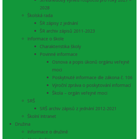
2028
Školská rada
ŠR zápisy z jednání
ŠR archiv zápisů 2011-2023
Informace o škole
Charakteristika školy
Povinné informace
Osnova a popis úkonů orgánu veřejné
moci
Poskytnuté informace dle zákona č. 106
Výroční zpráva o poskytování informací
Škola – orgán veřejné moci
SRŠ
SRŠ archiv zápisů z jednání 2012-2021
Školní Intranet
Družina
Informace o družině