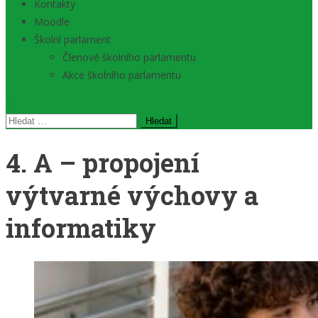
Kontakty
Moodle
Školní parlament
Členové školního parlamentu
Akce školního parlamentu
Vyhledávání
4. A – propojení
výtvarné výchovy a
informatiky