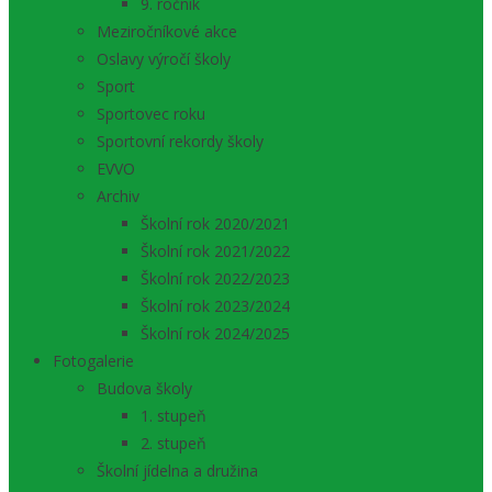
9. ročník
Meziročníkové akce
Oslavy výročí školy
Sport
Sportovec roku
Sportovní rekordy školy
EVVO
Archiv
Školní rok 2020/2021
Školní rok 2021/2022
Školní rok 2022/2023
Školní rok 2023/2024
Školní rok 2024/2025
Fotogalerie
Budova školy
1. stupeň
2. stupeň
Školní jídelna a družina