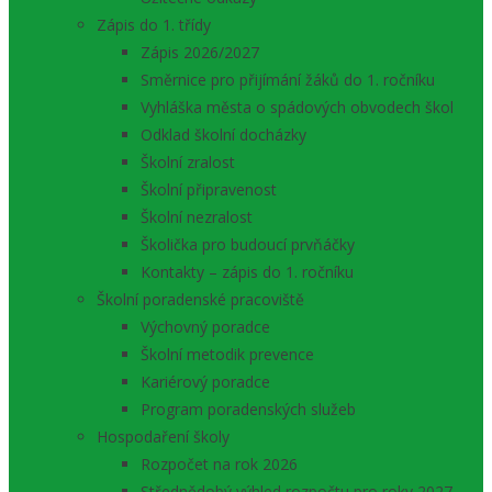
Zápis do 1. třídy
Zápis 2026/2027
Směrnice pro přijímání žáků do 1. ročníku
Vyhláška města o spádových obvodech škol
Odklad školní docházky
Školní zralost
Školní připravenost
Školní nezralost
Školička pro budoucí prvňáčky
Kontakty – zápis do 1. ročníku
Školní poradenské pracoviště
Výchovný poradce
Školní metodik prevence
Kariérový poradce
Program poradenských služeb
Hospodaření školy
Rozpočet na rok 2026
Střednědobý výhled rozpočtu pro roky 2027 –