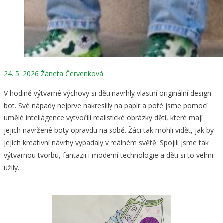
24. 5. 2026
Žaneta Červenková
V hodině výtvarné výchovy si děti navrhly vlastní originální design
bot. Své nápady nejprve nakreslily na papír a poté jsme pomocí
umělé inteliágence vytvořili realistické obrázky dětí, které mají
jejich navržené boty opravdu na sobě. Žáci tak mohli vidět, jak by
jejich kreativní návrhy vypadaly v reálném světě. Spojili jsme tak
výtvarnou tvorbu, fantazii i moderní technologie a děti si to velmi
užily.