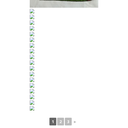
1
2
3
►