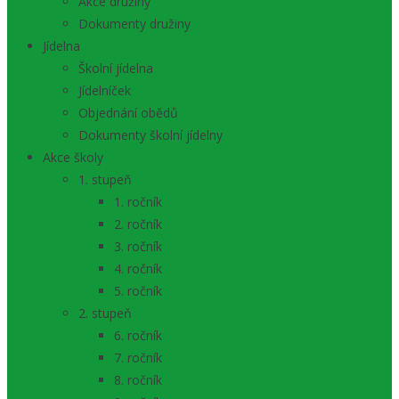
Akce družiny
Dokumenty družiny
Jídelna
Školní jídelna
Jídelníček
Objednání obědů
Dokumenty školní jídelny
Akce školy
1. stupeň
1. ročník
2. ročník
3. ročník
4. ročník
5. ročník
2. stupeň
6. ročník
7. ročník
8. ročník