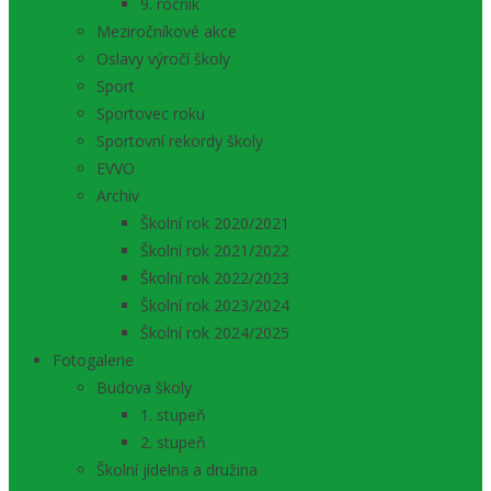
9. ročník
Meziročníkové akce
Oslavy výročí školy
Sport
Sportovec roku
Sportovní rekordy školy
EVVO
Archiv
Školní rok 2020/2021
Školní rok 2021/2022
Školní rok 2022/2023
Školní rok 2023/2024
Školní rok 2024/2025
Fotogalerie
Budova školy
1. stupeň
2. stupeň
Školní jídelna a družina