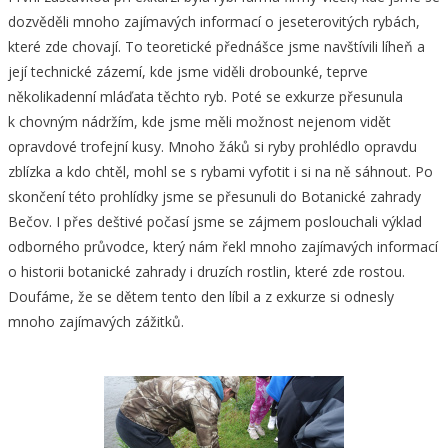
dozvěděli mnoho zajímavých informací o jeseterovitých rybách,
které zde chovají. To teoretické přednášce jsme navštívili líheň a
její technické zázemí, kde jsme viděli drobounké, teprve
několikadenní mláďata těchto ryb. Poté se exkurze přesunula
k chovným nádržím, kde jsme měli možnost nejenom vidět
opravdové trofejní kusy. Mnoho žáků si ryby prohlédlo opravdu
zblízka a kdo chtěl, mohl se s rybami vyfotit i si na ně sáhnout. Po
skončení této prohlídky jsme se přesunuli do Botanické zahrady
Bečov. I přes deštivé počasí jsme se zájmem poslouchali výklad
odborného průvodce, který nám řekl mnoho zajímavých informací
o historii botanické zahrady i druzích rostlin, které zde rostou.
Doufáme, že se dětem tento den líbil a z exkurze si odnesly
mnoho zajímavých zážitků.