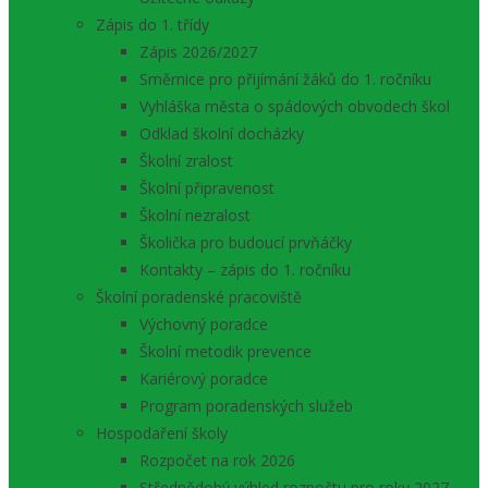
Zápis do 1. třídy
Zápis 2026/2027
Směrnice pro přijímání žáků do 1. ročníku
Vyhláška města o spádových obvodech škol
Odklad školní docházky
Školní zralost
Školní připravenost
Školní nezralost
Školička pro budoucí prvňáčky
Kontakty – zápis do 1. ročníku
Školní poradenské pracoviště
Výchovný poradce
Školní metodik prevence
Kariérový poradce
Program poradenských služeb
Hospodaření školy
Rozpočet na rok 2026
Střednědobý výhled rozpočtu pro roky 2027 –