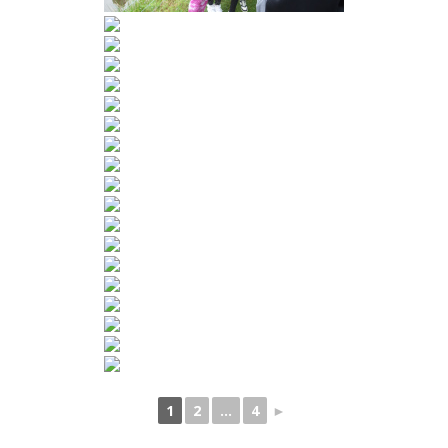
1
2
...
4
►