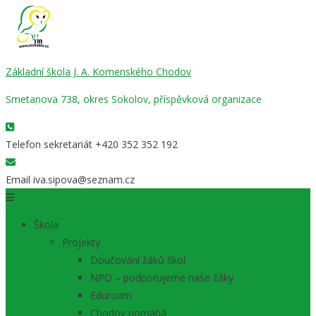
Základní škola J. A. Komenského Chodov
Smetanova 738, okres Sokolov, příspěvková organizace
Telefon sekretariát
+420 352 352 192
Email
iva.sipova@seznam.cz
Škola
Projekty
Doučování žáků škol
NPO – podporujeme naše žáky
Eduroam
Chodov pomáhá