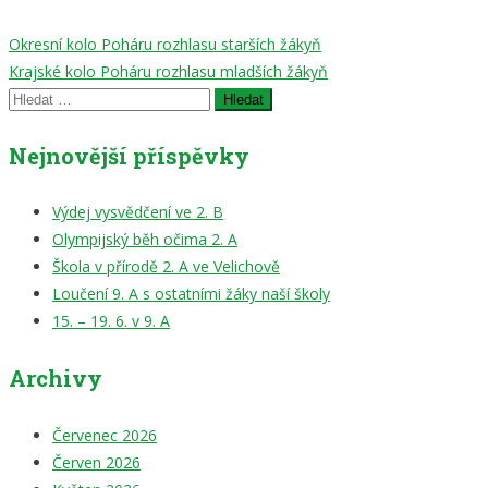
Navigace
Okresní kolo Poháru rozhlasu starších žákyň
Krajské kolo Poháru rozhlasu mladších žákyň
pro
Vyhledávání
příspěvek
Nejnovější příspěvky
Výdej vysvědčení ve 2. B
Olympijský běh očima 2. A
Škola v přírodě 2. A ve Velichově
Loučení 9. A s ostatními žáky naší školy
15. – 19. 6. v 9. A
Archivy
Červenec 2026
Červen 2026