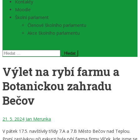
Kontakty
Moodle
Školní parlament
Členové školního parlamentu
Akce školního parlamentu
Vyhledávání
Výlet na rybí farmu a
Botanickou zahradu
Bečov
21. 5. 2024
Jan Merunka
V pátek 17.5. navštívily třídy 7.A a 7.B Město Bečov nad Teplou.
První zastávkou při exkurzi byla rybí farma firmy Vlček, kde jsme se