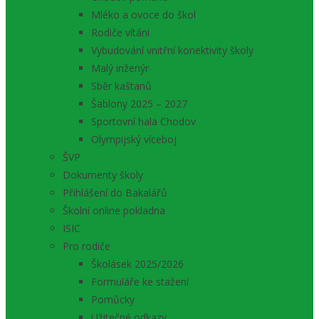
Mléko a ovoce do škol
Rodiče vítáni
Vybudování vnitřní konektivity školy
Malý inženýr
Sběr kaštanů
Šablony 2025 – 2027
Sportovní hala Chodov
Olympijský víceboj
ŠVP
Dokumenty školy
Přihlášení do Bakalářů
Školní online pokladna
ISIC
Pro rodiče
Školásek 2025/2026
Formuláře ke stažení
Pomůcky
Užitečné odkazy