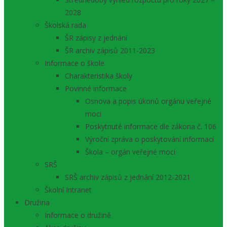
2028
Školská rada
ŠR zápisy z jednání
ŠR archiv zápisů 2011-2023
Informace o škole
Charakteristika školy
Povinné informace
Osnova a popis úkonů orgánu veřejné
moci
Poskytnuté informace dle zákona č. 106
Výroční zpráva o poskytování informací
Škola – orgán veřejné moci
SRŠ
SRŠ archiv zápisů z jednání 2012-2021
Školní Intranet
Družina
Informace o družině