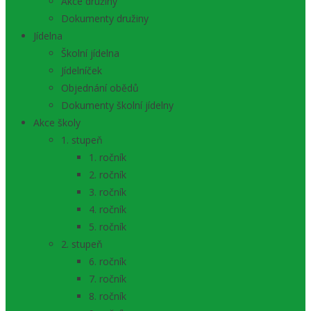
Akce družiny
Dokumenty družiny
Jídelna
Školní jídelna
Jídelníček
Objednání obědů
Dokumenty školní jídelny
Akce školy
1. stupeň
1. ročník
2. ročník
3. ročník
4. ročník
5. ročník
2. stupeň
6. ročník
7. ročník
8. ročník