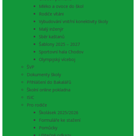
Mléko a ovoce do škol
Rodiče vítáni
Vybudování vnitřní konektivity školy
Malý inženýr
Sběr kaštanů
Šablony 2025 – 2027
Sportovní hala Chodov
Olympijský víceboj
ŠVP
Dokumenty školy
Přihlášení do Bakalářů
Školní online pokladna
ISIC
Pro rodiče
Školásek 2025/2026
Formuláře ke stažení
Pomůcky
Užitečné odkazy