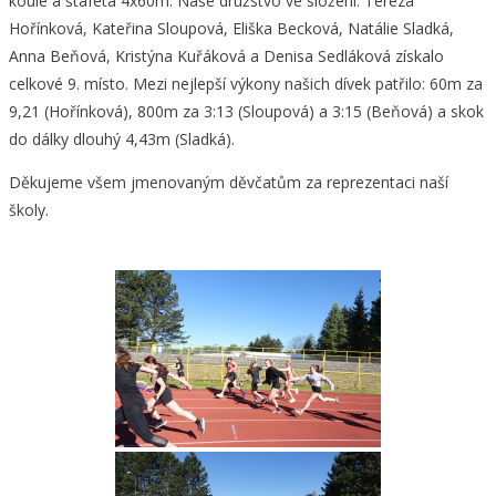
koule a štafeta 4x60m. Naše družstvo ve složení: Tereza
Hořínková, Kateřina Sloupová, Eliška Becková, Natálie Sladká,
Anna Beňová, Kristýna Kuřáková a Denisa Sedláková získalo
celkové 9. místo. Mezi nejlepší výkony našich dívek patřilo: 60m za
9,21 (Hořínková), 800m za 3:13 (Sloupová) a 3:15 (Beňová) a skok
do dálky dlouhý 4,43m (Sladká).
Děkujeme všem jmenovaným děvčatům za reprezentaci naší
školy.