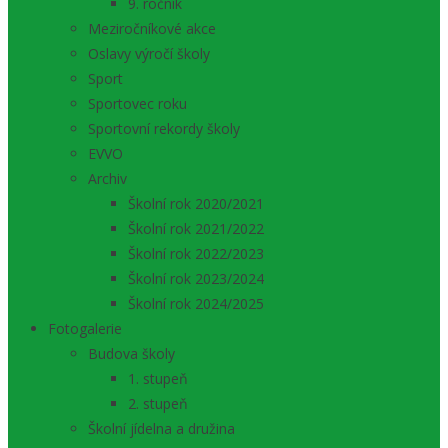
9. ročník
Meziročníkové akce
Oslavy výročí školy
Sport
Sportovec roku
Sportovní rekordy školy
EVVO
Archiv
Školní rok 2020/2021
Školní rok 2021/2022
Školní rok 2022/2023
Školní rok 2023/2024
Školní rok 2024/2025
Fotogalerie
Budova školy
1. stupeň
2. stupeň
Školní jídelna a družina