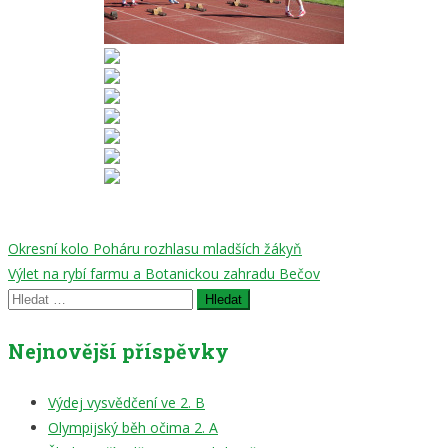
Navigace
Okresní kolo Poháru rozhlasu mladších žákyň
Výlet na rybí farmu a Botanickou zahradu Bečov
pro
Vyhledávání
příspěvek
Nejnovější příspěvky
Výdej vysvědčení ve 2. B
Olympijský běh očima 2. A