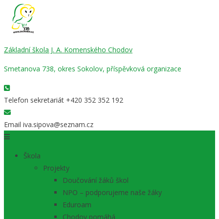
Základní škola J. A. Komenského Chodov
Smetanova 738, okres Sokolov, příspěvková organizace
Telefon sekretariát
+420 352 352 192
Email
iva.sipova@seznam.cz
Škola
Projekty
Doučování žáků škol
NPO – podporujeme naše žáky
Eduroam
Chodov pomáhá