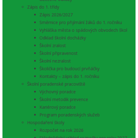
Zápis do 1. třídy
Zápis 2026/2027
Směrnice pro přijímání žáků do 1. ročníku
Vyhláška města o spádových obvodech škol
Odklad školní docházky
Školní zralost
Školní připravenost
Školní nezralost
Školička pro budoucí prvňáčky
Kontakty – zápis do 1. ročníku
Školní poradenské pracoviště
Výchovný poradce
Školní metodik prevence
Kariérový poradce
Program poradenských služeb
Hospodaření školy
Rozpočet na rok 2026
Střednědobý výhled rozpočtu pro roky 2027 –