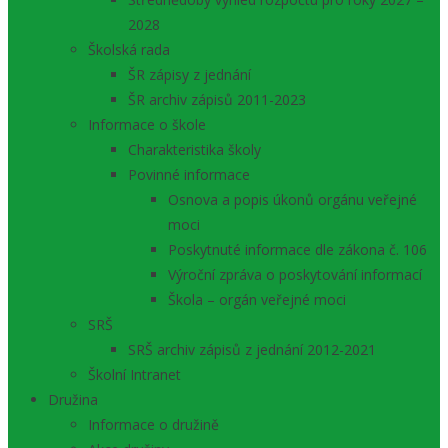
2028
Školská rada
ŠR zápisy z jednání
ŠR archiv zápisů 2011-2023
Informace o škole
Charakteristika školy
Povinné informace
Osnova a popis úkonů orgánu veřejné
moci
Poskytnuté informace dle zákona č. 106
Výroční zpráva o poskytování informací
Škola – orgán veřejné moci
SRŠ
SRŠ archiv zápisů z jednání 2012-2021
Školní Intranet
Družina
Informace o družině