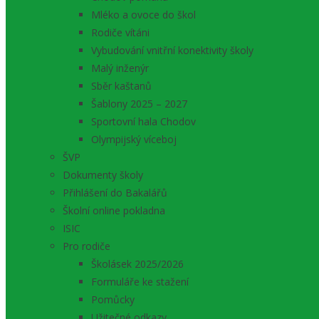
Mléko a ovoce do škol
Rodiče vítáni
Vybudování vnitřní konektivity školy
Malý inženýr
Sběr kaštanů
Šablony 2025 – 2027
Sportovní hala Chodov
Olympijský víceboj
ŠVP
Dokumenty školy
Přihlášení do Bakalářů
Školní online pokladna
ISIC
Pro rodiče
Školásek 2025/2026
Formuláře ke stažení
Pomůcky
Užitečné odkazy