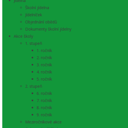
Jídelna
Školní jídelna
Jídelníček
Objednání obědů
Dokumenty školní jídelny
Akce školy
1. stupeň
1. ročník
2. ročník
3. ročník
4. ročník
5. ročník
2. stupeň
6. ročník
7. ročník
8. ročník
9. ročník
Meziročníkové akce