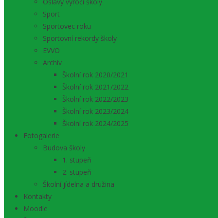
Oslavy výročí školy
Sport
Sportovec roku
Sportovní rekordy školy
EVVO
Archiv
Školní rok 2020/2021
Školní rok 2021/2022
Školní rok 2022/2023
Školní rok 2023/2024
Školní rok 2024/2025
Fotogalerie
Budova školy
1. stupeň
2. stupeň
Školní jídelna a družina
Kontakty
Moodle