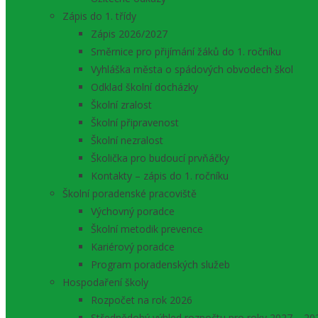
Zápis do 1. třídy
Zápis 2026/2027
Směrnice pro přijímání žáků do 1. ročníku
Vyhláška města o spádových obvodech škol
Odklad školní docházky
Školní zralost
Školní připravenost
Školní nezralost
Školička pro budoucí prvňáčky
Kontakty – zápis do 1. ročníku
Školní poradenské pracoviště
Výchovný poradce
Školní metodik prevence
Kariérový poradce
Program poradenských služeb
Hospodaření školy
Rozpočet na rok 2026
Střednědobý výhled rozpočtu pro roky 2027 – 20