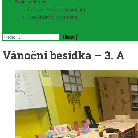
Školní parlament
Členové školního parlamentu
Akce školního parlamentu
Vyhledávání
Vánoční besídka – 3. A