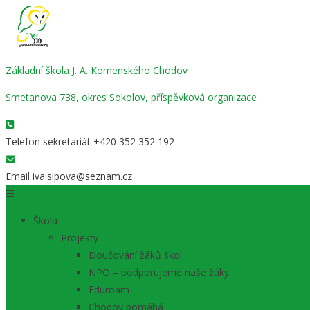
Základní škola J. A. Komenského Chodov
Smetanova 738, okres Sokolov, příspěvková organizace
Telefon sekretariát
+420 352 352 192
Email
iva.sipova@seznam.cz
Škola
Projekty
Doučování žáků škol
NPO – podporujeme naše žáky
Eduroam
Chodov pomáhá