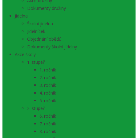
Akce družiny
Dokumenty družiny
Jídelna
Školní jídelna
Jídelníček
Objednání obědů
Dokumenty školní jídelny
Akce školy
1. stupeň
1. ročník
2. ročník
3. ročník
4. ročník
5. ročník
2. stupeň
6. ročník
7. ročník
8. ročník