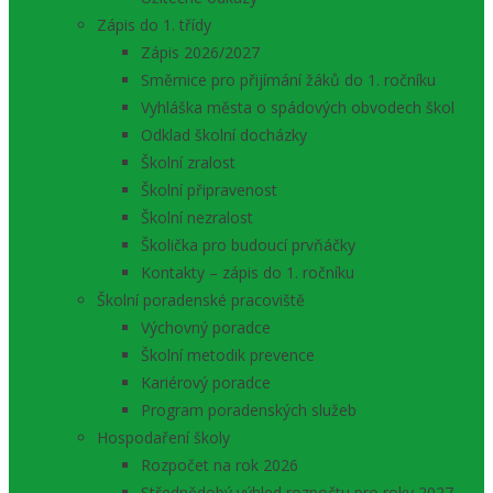
Zápis do 1. třídy
Zápis 2026/2027
Směrnice pro přijímání žáků do 1. ročníku
Vyhláška města o spádových obvodech škol
Odklad školní docházky
Školní zralost
Školní připravenost
Školní nezralost
Školička pro budoucí prvňáčky
Kontakty – zápis do 1. ročníku
Školní poradenské pracoviště
Výchovný poradce
Školní metodik prevence
Kariérový poradce
Program poradenských služeb
Hospodaření školy
Rozpočet na rok 2026
Střednědobý výhled rozpočtu pro roky 2027 –