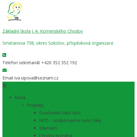
Základní škola J. A. Komenského Chodov
Smetanova 738, okres Sokolov, příspěvková organizace
Telefon sekretariát
+420 352 352 192
Email
iva.sipova@seznam.cz
Škola
Projekty
Doučování žáků škol
NPO – podporujeme naše žáky
Eduroam
Chodov pomáhá