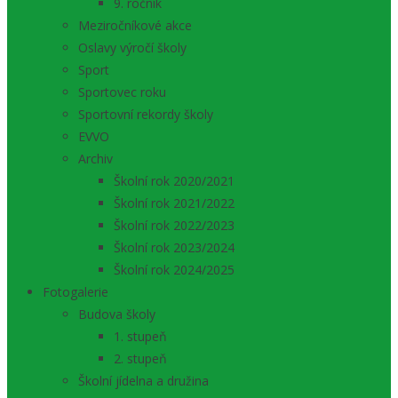
9. ročník
Meziročníkové akce
Oslavy výročí školy
Sport
Sportovec roku
Sportovní rekordy školy
EVVO
Archiv
Školní rok 2020/2021
Školní rok 2021/2022
Školní rok 2022/2023
Školní rok 2023/2024
Školní rok 2024/2025
Fotogalerie
Budova školy
1. stupeň
2. stupeň
Školní jídelna a družina