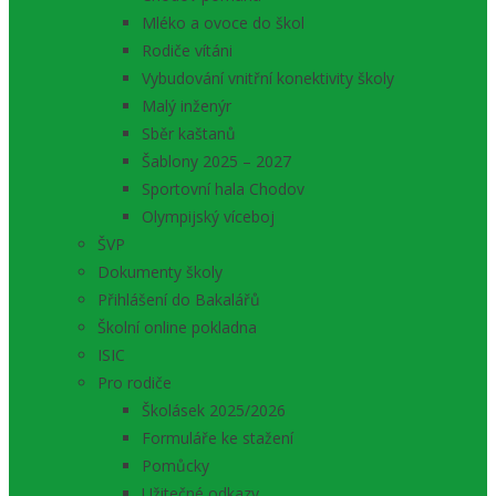
Mléko a ovoce do škol
Rodiče vítáni
Vybudování vnitřní konektivity školy
Malý inženýr
Sběr kaštanů
Šablony 2025 – 2027
Sportovní hala Chodov
Olympijský víceboj
ŠVP
Dokumenty školy
Přihlášení do Bakalářů
Školní online pokladna
ISIC
Pro rodiče
Školásek 2025/2026
Formuláře ke stažení
Pomůcky
Užitečné odkazy