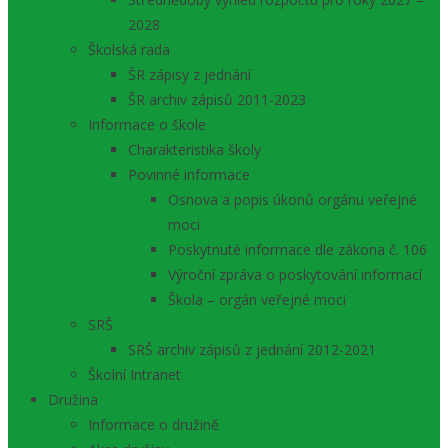
2028
Školská rada
ŠR zápisy z jednání
ŠR archiv zápisů 2011-2023
Informace o škole
Charakteristika školy
Povinné informace
Osnova a popis úkonů orgánu veřejné
moci
Poskytnuté informace dle zákona č. 106
Výroční zpráva o poskytování informací
Škola – orgán veřejné moci
SRŠ
SRŠ archiv zápisů z jednání 2012-2021
Školní Intranet
Družina
Informace o družině