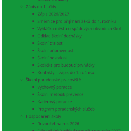
Zápis do 1. třídy
Zápis 2026/2027
Směrnice pro přijímání žáků do 1. ročníku
Vyhláška města o spádových obvodech škol
Odklad školní docházky
Školní zralost
Školní připravenost
Školní nezralost
Školička pro budoucí prvňáčky
Kontakty – zápis do 1. ročníku
Školní poradenské pracoviště
Výchovný poradce
Školní metodik prevence
Kariérový poradce
Program poradenských služeb
Hospodaření školy
Rozpočet na rok 2026
Střednědobý výhled rozpočtu pro roky 2027 –