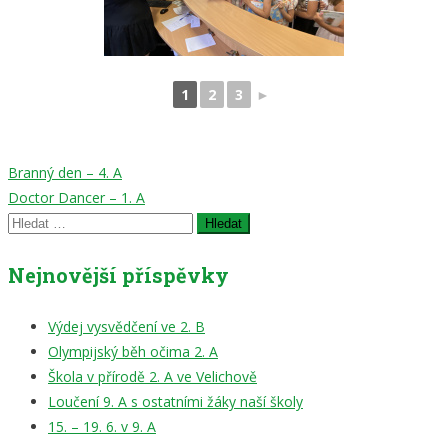
1
2
3
►
Navigace
Branný den – 4. A
Doctor Dancer – 1. A
pro
Vyhledávání
příspěvek
Nejnovější příspěvky
Výdej vysvědčení ve 2. B
Olympijský běh očima 2. A
Škola v přírodě 2. A ve Velichově
Loučení 9. A s ostatními žáky naší školy
15. – 19. 6. v 9. A