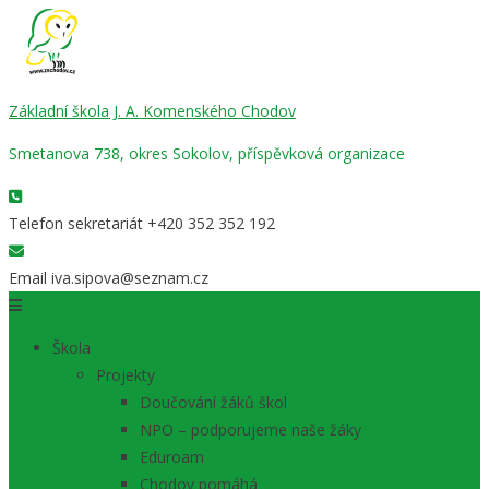
Základní škola J. A. Komenského Chodov
Smetanova 738, okres Sokolov, příspěvková organizace
Telefon sekretariát
+420 352 352 192
Email
iva.sipova@seznam.cz
Škola
Projekty
Doučování žáků škol
NPO – podporujeme naše žáky
Eduroam
Chodov pomáhá