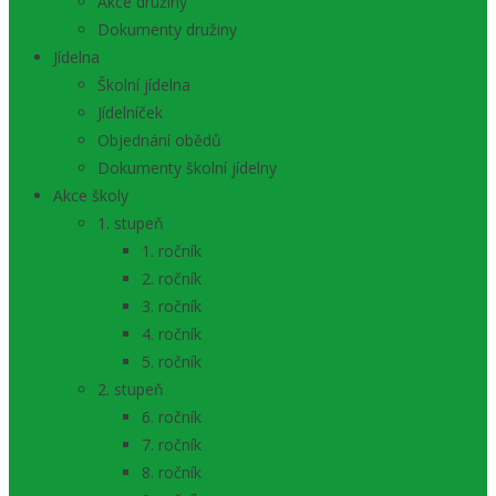
Akce družiny
Dokumenty družiny
Jídelna
Školní jídelna
Jídelníček
Objednání obědů
Dokumenty školní jídelny
Akce školy
1. stupeň
1. ročník
2. ročník
3. ročník
4. ročník
5. ročník
2. stupeň
6. ročník
7. ročník
8. ročník