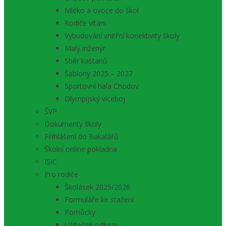
Mléko a ovoce do škol
Rodiče vítáni
Vybudování vnitřní konektivity školy
Malý inženýr
Sběr kaštanů
Šablony 2025 – 2027
Sportovní hala Chodov
Olympijský víceboj
ŠVP
Dokumenty školy
Přihlášení do Bakalářů
Školní online pokladna
ISIC
Pro rodiče
Školásek 2025/2026
Formuláře ke stažení
Pomůcky
Užitečné odkazy