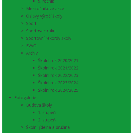
9. ročník
Meziročníkové akce
Oslavy výročí školy
Sport
Sportovec roku
Sportovní rekordy školy
EVVO
Archiv
Školní rok 2020/2021
Školní rok 2021/2022
Školní rok 2022/2023
Školní rok 2023/2024
Školní rok 2024/2025
Fotogalerie
Budova školy
1. stupeň
2. stupeň
Školní jídelna a družina