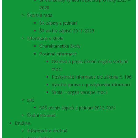
2028
Školská rada
ŠR zápisy z jednání
ŠR archiv zápisů 2011-2023
Informace o škole
Charakteristika školy
Povinné informace
Osnova a popis úkonů orgánu veřejné
moci
Poskytnuté informace dle zákona č. 106
Výroční zpráva o poskytování informací
Škola – orgán veřejné moci
SRŠ
SRŠ archiv zápisů z jednání 2012-2021
Školní Intranet
Družina
Informace o družině