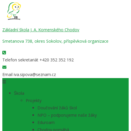
Základní škola J. A. Komenského Chodov
Smetanova 738, okres Sokolov, příspěvková organizace
Telefon sekretariát
+420 352 352 192
Email
iva.sipova@seznam.cz
Škola
Projekty
Doučování žáků škol
NPO – podporujeme naše žáky
Eduroam
Chodov pomáhá