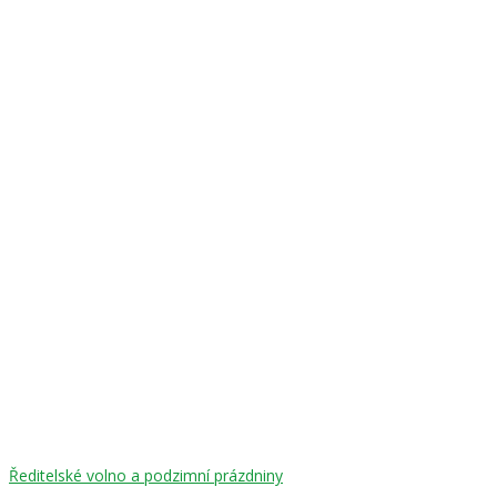
Navigace
Ředitelské volno a podzimní prázdniny