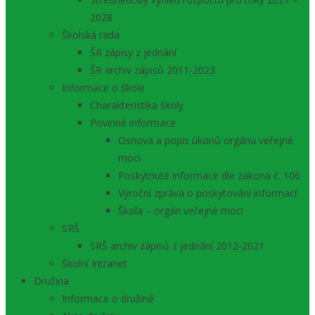
2028
Školská rada
ŠR zápisy z jednání
ŠR archiv zápisů 2011-2023
Informace o škole
Charakteristika školy
Povinné informace
Osnova a popis úkonů orgánu veřejné
moci
Poskytnuté informace dle zákona č. 106
Výroční zpráva o poskytování informací
Škola – orgán veřejné moci
SRŠ
SRŠ archiv zápisů z jednání 2012-2021
Školní Intranet
Družina
Informace o družině