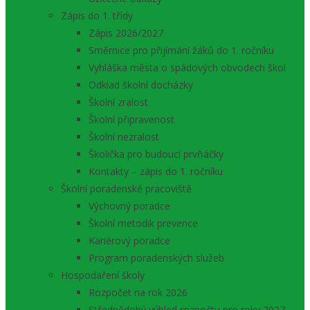
Zápis do 1. třídy
Zápis 2026/2027
Směrnice pro přijímání žáků do 1. ročníku
Vyhláška města o spádových obvodech škol
Odklad školní docházky
Školní zralost
Školní připravenost
Školní nezralost
Školička pro budoucí prvňáčky
Kontakty – zápis do 1. ročníku
Školní poradenské pracoviště
Výchovný poradce
Školní metodik prevence
Kariérový poradce
Program poradenských služeb
Hospodaření školy
Rozpočet na rok 2026
Střednědobý výhled rozpočtu pro roky 2027 –