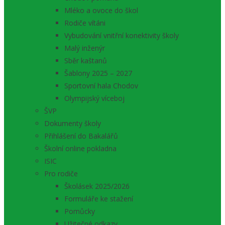
Mléko a ovoce do škol
Rodiče vítáni
Vybudování vnitřní konektivity školy
Malý inženýr
Sběr kaštanů
Šablony 2025 – 2027
Sportovní hala Chodov
Olympijský víceboj
ŠVP
Dokumenty školy
Přihlášení do Bakalářů
Školní online pokladna
ISIC
Pro rodiče
Školásek 2025/2026
Formuláře ke stažení
Pomůcky
Užitečné odkazy