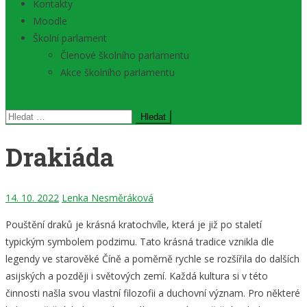
Kontakty
Moodle
Školní parlament
Členové školního parlamentu
Akce školního parlamentu
Vyhledávání
Drakiáda
14. 10. 2022
Lenka Nesměráková
Pouštění draků je krásná kratochvíle, která je již po staletí
typickým symbolem podzimu. Tato krásná tradice vznikla dle
legendy ve starověké Číně a poměrně rychle se rozšířila do dalších
asijských a později i světových zemí. Každá kultura si v této
činnosti našla svou vlastní filozofii a duchovní význam. Pro některé