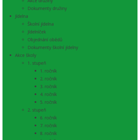
Akce družiny
Dokumenty družiny
Jídelna
Školní jídelna
Jídelníček
Objednání obědů
Dokumenty školní jídelny
Akce školy
1. stupeň
1. ročník
2. ročník
3. ročník
4. ročník
5. ročník
2. stupeň
6. ročník
7. ročník
8. ročník