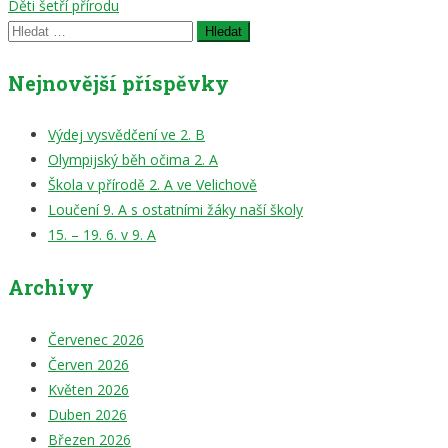
Děti šetří přírodu
pro
Vyhledávání
příspěvek
Nejnovější příspěvky
Výdej vysvědčení ve 2. B
Olympijský běh očima 2. A
Škola v přírodě 2. A ve Velichově
Loučení 9. A s ostatními žáky naší školy
15. – 19. 6. v 9. A
Archivy
Červenec 2026
Červen 2026
Květen 2026
Duben 2026
Březen 2026