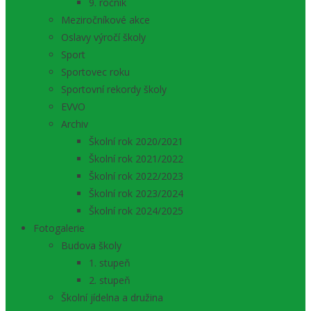
9. ročník
Meziročníkové akce
Oslavy výročí školy
Sport
Sportovec roku
Sportovní rekordy školy
EVVO
Archiv
Školní rok 2020/2021
Školní rok 2021/2022
Školní rok 2022/2023
Školní rok 2023/2024
Školní rok 2024/2025
Fotogalerie
Budova školy
1. stupeň
2. stupeň
Školní jídelna a družina