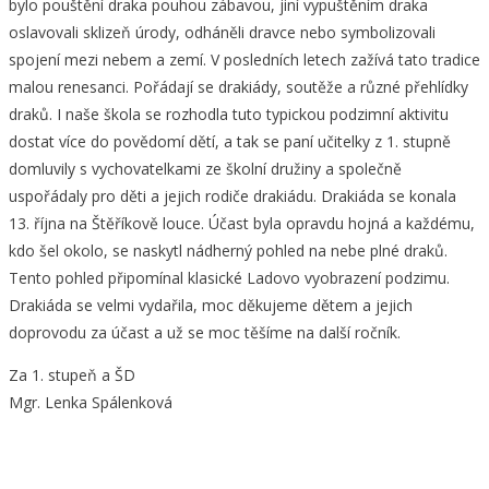
bylo pouštění draka pouhou zábavou, jiní vypuštěním draka
oslavovali sklizeň úrody, odháněli dravce nebo symbolizovali
spojení mezi nebem a zemí. V posledních letech zažívá tato tradice
malou renesanci. Pořádají se drakiády, soutěže a různé přehlídky
draků. I naše škola se rozhodla tuto typickou podzimní aktivitu
dostat více do povědomí dětí, a tak se paní učitelky z 1. stupně
domluvily s vychovatelkami ze školní družiny a společně
uspořádaly pro děti a jejich rodiče drakiádu. Drakiáda se konala
13. října na Štěříkově louce. Účast byla opravdu hojná a každému,
kdo šel okolo, se naskytl nádherný pohled na nebe plné draků.
Tento pohled připomínal klasické Ladovo vyobrazení podzimu.
Drakiáda se velmi vydařila, moc děkujeme dětem a jejich
doprovodu za účast a už se moc těšíme na další ročník.
Za 1. stupeň a ŠD
Mgr. Lenka Spálenková