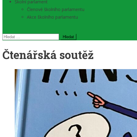
Školní parlament
Členové školního parlamentu
Akce školního parlamentu
Vyhledávání
Čtenářská soutěž