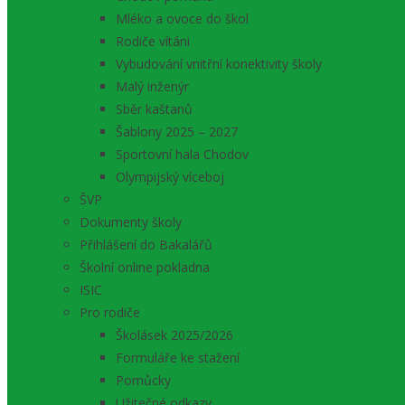
Mléko a ovoce do škol
Rodiče vítáni
Vybudování vnitřní konektivity školy
Malý inženýr
Sběr kaštanů
Šablony 2025 – 2027
Sportovní hala Chodov
Olympijský víceboj
ŠVP
Dokumenty školy
Přihlášení do Bakalářů
Školní online pokladna
ISIC
Pro rodiče
Školásek 2025/2026
Formuláře ke stažení
Pomůcky
Užitečné odkazy