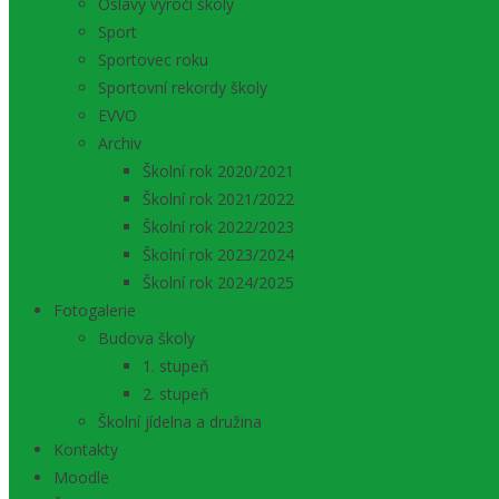
Oslavy výročí školy
Sport
Sportovec roku
Sportovní rekordy školy
EVVO
Archiv
Školní rok 2020/2021
Školní rok 2021/2022
Školní rok 2022/2023
Školní rok 2023/2024
Školní rok 2024/2025
Fotogalerie
Budova školy
1. stupeň
2. stupeň
Školní jídelna a družina
Kontakty
Moodle