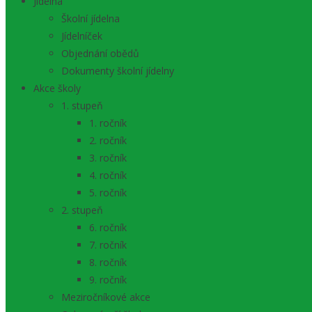
Jídelna
Školní jídelna
Jídelníček
Objednání obědů
Dokumenty školní jídelny
Akce školy
1. stupeň
1. ročník
2. ročník
3. ročník
4. ročník
5. ročník
2. stupeň
6. ročník
7. ročník
8. ročník
9. ročník
Meziročníkové akce