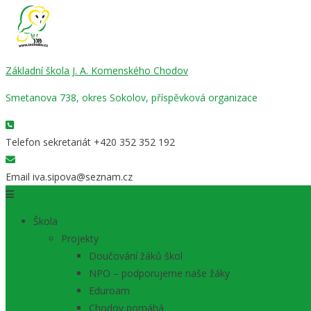
Základní škola J. A. Komenského Chodov
Smetanova 738, okres Sokolov, příspěvková organizace
Telefon sekretariát
+420 352 352 192
Email
iva.sipova@seznam.cz
Škola
Projekty
Doučování žáků škol
NPO – podporujeme naše žáky
Eduroam
Chodov pomáhá