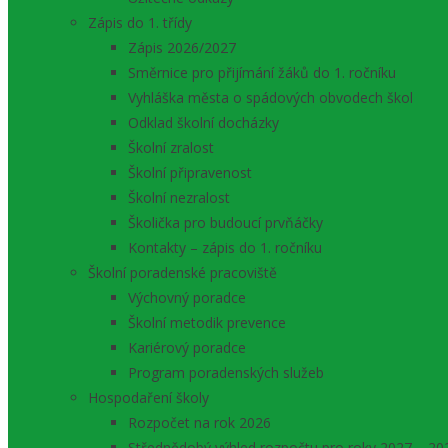
Zápis do 1. třídy
Zápis 2026/2027
Směrnice pro přijímání žáků do 1. ročníku
Vyhláška města o spádových obvodech škol
Odklad školní docházky
Školní zralost
Školní připravenost
Školní nezralost
Školička pro budoucí prvňáčky
Kontakty – zápis do 1. ročníku
Školní poradenské pracoviště
Výchovný poradce
Školní metodik prevence
Kariérový poradce
Program poradenských služeb
Hospodaření školy
Rozpočet na rok 2026
Střednědobý výhled rozpočtu pro roky 2027 – 20