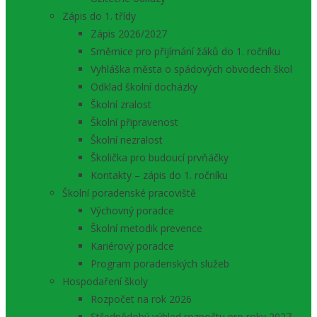
Zápis do 1. třídy
Zápis 2026/2027
Směrnice pro přijímání žáků do 1. ročníku
Vyhláška města o spádových obvodech škol
Odklad školní docházky
Školní zralost
Školní připravenost
Školní nezralost
Školička pro budoucí prvňáčky
Kontakty – zápis do 1. ročníku
Školní poradenské pracoviště
Výchovný poradce
Školní metodik prevence
Kariérový poradce
Program poradenských služeb
Hospodaření školy
Rozpočet na rok 2026
Střednědobý výhled rozpočtu pro roky 2027 –