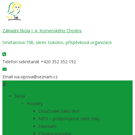
Základní škola J. A. Komenského Chodov
Smetanova 738, okres Sokolov, příspěvková organizace
Telefon sekretariát
+420 352 352 192
Email
iva.sipova@seznam.cz
Škola
Projekty
Doučování žáků škol
NPO – podporujeme naše žáky
Eduroam
Chodov pomáhá