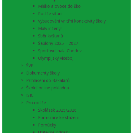
Mléko a ovoce do škol
Rodiče vítáni
Vybudování vnitřní konektivity školy
Malý inženýr
Sběr kaštanů
Šablony 2025 – 2027
Sportovní hala Chodov
Olympijský víceboj
ŠVP
Dokumenty školy
Přihlášení do Bakalářů
Školní online pokladna
ISIC
Pro rodiče
Školásek 2025/2026
Formuláře ke stažení
Pomůcky
Užitečné odkazy