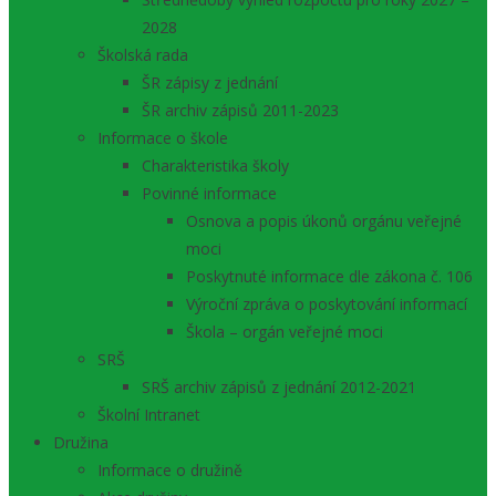
2028
Školská rada
ŠR zápisy z jednání
ŠR archiv zápisů 2011-2023
Informace o škole
Charakteristika školy
Povinné informace
Osnova a popis úkonů orgánu veřejné
moci
Poskytnuté informace dle zákona č. 106
Výroční zpráva o poskytování informací
Škola – orgán veřejné moci
SRŠ
SRŠ archiv zápisů z jednání 2012-2021
Školní Intranet
Družina
Informace o družině