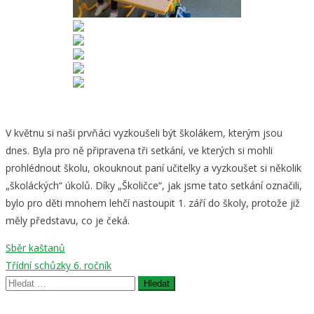
V květnu si naši prvňáci vyzkoušeli být školákem, kterým jsou
dnes. Byla pro ně připravena tři setkání, ve kterých si mohli
prohlédnout školu, okouknout paní učitelky a vyzkoušet si několik
„školáckých“ úkolů. Díky „Školičce“, jak jsme tato setkání označili,
bylo pro děti mnohem lehčí nastoupit 1. září do školy, protože již
měly představu, co je čeká.
Navigace
Sběr kaštanů
Třídní schůzky 6. ročník
pro
Vyhledávání
příspěvek