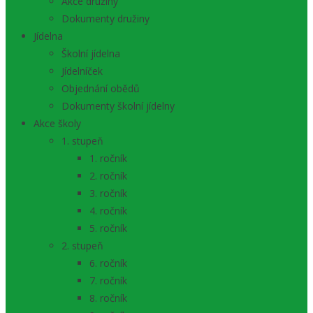
Akce družiny
Dokumenty družiny
Jídelna
Školní jídelna
Jídelníček
Objednání obědů
Dokumenty školní jídelny
Akce školy
1. stupeň
1. ročník
2. ročník
3. ročník
4. ročník
5. ročník
2. stupeň
6. ročník
7. ročník
8. ročník