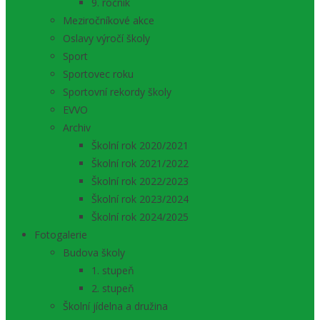
9. ročník
Meziročníkové akce
Oslavy výročí školy
Sport
Sportovec roku
Sportovní rekordy školy
EVVO
Archiv
Školní rok 2020/2021
Školní rok 2021/2022
Školní rok 2022/2023
Školní rok 2023/2024
Školní rok 2024/2025
Fotogalerie
Budova školy
1. stupeň
2. stupeň
Školní jídelna a družina