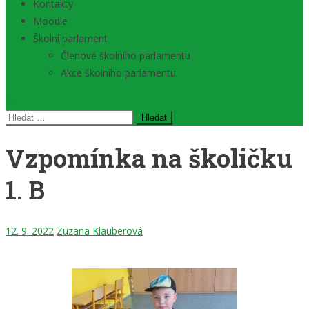
Kontakty
Moodle
Školní parlament
Členové školního parlamentu
Akce školního parlamentu
Vyhledávání
Vzpomínka na školičku
1. B
12. 9. 2022
Zuzana Klauberová