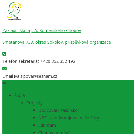
Základní škola J. A. Komenského Chodov
Smetanova 738, okres Sokolov, příspěvková organizace
Telefon sekretariát
+420 352 352 192
Email
iva.sipova@seznam.cz
Škola
Projekty
Doučování žáků škol
NPO – podporujeme naše žáky
Eduroam
Chodov pomáhá