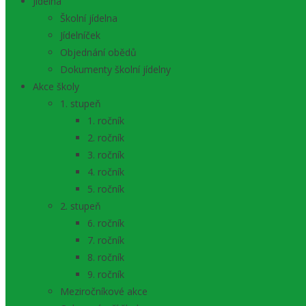
Jídelna
Školní jídelna
Jídelníček
Objednání obědů
Dokumenty školní jídelny
Akce školy
1. stupeň
1. ročník
2. ročník
3. ročník
4. ročník
5. ročník
2. stupeň
6. ročník
7. ročník
8. ročník
9. ročník
Meziročníkové akce