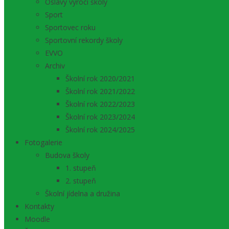
Oslavy výročí školy
Sport
Sportovec roku
Sportovní rekordy školy
EVVO
Archiv
Školní rok 2020/2021
Školní rok 2021/2022
Školní rok 2022/2023
Školní rok 2023/2024
Školní rok 2024/2025
Fotogalerie
Budova školy
1. stupeň
2. stupeň
Školní jídelna a družina
Kontakty
Moodle