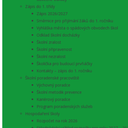
Zápis do 1. třídy
Zápis 2026/2027
Směrnice pro přijímání žáků do 1. ročníku
Vyhláška města o spádových obvodech škol
Odklad školní docházky
Školní zralost
Školní připravenost
Školní nezralost
Školička pro budoucí prvňáčky
Kontakty – zápis do 1. ročníku
Školní poradenské pracoviště
Výchovný poradce
Školní metodik prevence
Kariérový poradce
Program poradenských služeb
Hospodaření školy
Rozpočet na rok 2026
Střednědobý výhled rozpočtu pro roky 2027 – 20