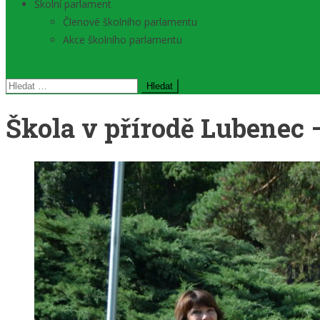
Školní parlament
Členové školního parlamentu
Akce školního parlamentu
Vyhledávání
Škola v přírodě Lubenec –