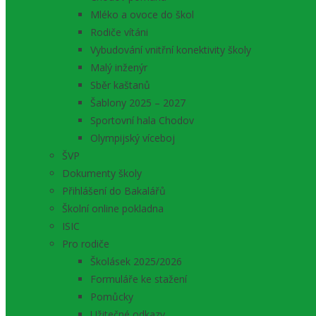
Mléko a ovoce do škol
Rodiče vítáni
Vybudování vnitřní konektivity školy
Malý inženýr
Sběr kaštanů
Šablony 2025 – 2027
Sportovní hala Chodov
Olympijský víceboj
ŠVP
Dokumenty školy
Přihlášení do Bakalářů
Školní online pokladna
ISIC
Pro rodiče
Školásek 2025/2026
Formuláře ke stažení
Pomůcky
Užitečné odkazy