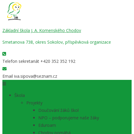
Základní škola J. A. Komenského Chodov
Smetanova 738, okres Sokolov, příspěvková organizace
Telefon sekretariát
+420 352 352 192
Email
iva.sipova@seznam.cz
Škola
Projekty
Doučování žáků škol
NPO – podporujeme naše žáky
Eduroam
Chodov pomáhá