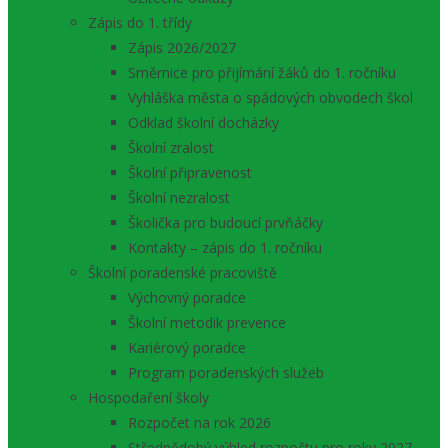
Zápis do 1. třídy
Zápis 2026/2027
Směrnice pro přijímání žáků do 1. ročníku
Vyhláška města o spádových obvodech škol
Odklad školní docházky
Školní zralost
Školní připravenost
Školní nezralost
Školička pro budoucí prvňáčky
Kontakty – zápis do 1. ročníku
Školní poradenské pracoviště
Výchovný poradce
Školní metodik prevence
Kariérový poradce
Program poradenských služeb
Hospodaření školy
Rozpočet na rok 2026
Střednědobý výhled rozpočtu pro roky 2027 –