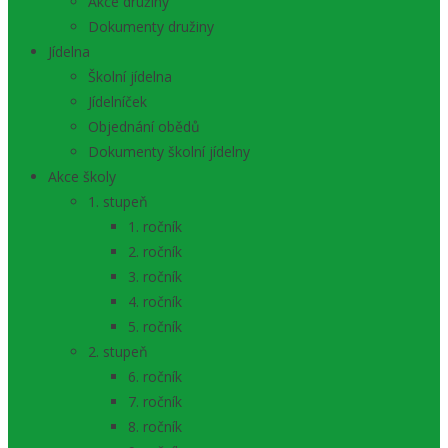
Akce družiny
Dokumenty družiny
Jídelna
Školní jídelna
Jídelníček
Objednání obědů
Dokumenty školní jídelny
Akce školy
1. stupeň
1. ročník
2. ročník
3. ročník
4. ročník
5. ročník
2. stupeň
6. ročník
7. ročník
8. ročník