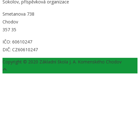
Sokolov, příspěvková organizace
Smetanova 738
Chodov
357 35
IČO: 60610247
DIČ: CZ60610247
Copyright © 2020 Základní škola J. A. Komenského Chodov