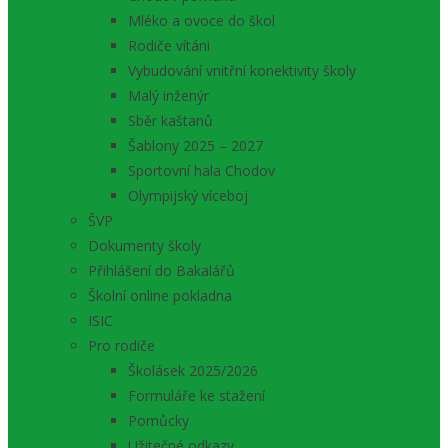
Mléko a ovoce do škol
Rodiče vítáni
Vybudování vnitřní konektivity školy
Malý inženýr
Sběr kaštanů
Šablony 2025 – 2027
Sportovní hala Chodov
Olympijský víceboj
ŠVP
Dokumenty školy
Přihlášení do Bakalářů
Školní online pokladna
ISIC
Pro rodiče
Školásek 2025/2026
Formuláře ke stažení
Pomůcky
Užitečné odkazy