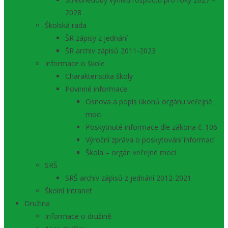
2028
Školská rada
ŠR zápisy z jednání
ŠR archiv zápisů 2011-2023
Informace o škole
Charakteristika školy
Povinné informace
Osnova a popis úkonů orgánu veřejné
moci
Poskytnuté informace dle zákona č. 106
Výroční zpráva o poskytování informací
Škola – orgán veřejné moci
SRŠ
SRŠ archiv zápisů z jednání 2012-2021
Školní Intranet
Družina
Informace o družině