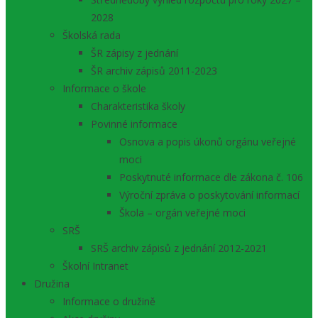
2028
Školská rada
ŠR zápisy z jednání
ŠR archiv zápisů 2011-2023
Informace o škole
Charakteristika školy
Povinné informace
Osnova a popis úkonů orgánu veřejné
moci
Poskytnuté informace dle zákona č. 106
Výroční zpráva o poskytování informací
Škola – orgán veřejné moci
SRŠ
SRŠ archiv zápisů z jednání 2012-2021
Školní Intranet
Družina
Informace o družině