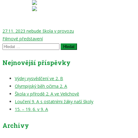
Navigace
27.11. 2023 nebude škola v provozu
Filmové představení
pro
Vyhledávání
příspěvek
Nejnovější příspěvky
Výdej vysvědčení ve 2. B
Olympijský běh očima 2. A
Škola v přírodě 2. A ve Velichově
Loučení 9. A s ostatními žáky naší školy
15. – 19. 6. v 9. A
Archivy