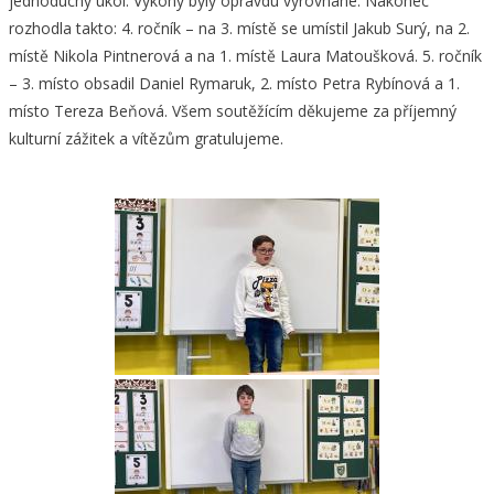
jednoduchý úkol. Výkony byly opravdu vyrovnané. Nakonec
rozhodla takto: 4. ročník – na 3. místě se umístil Jakub Surý, na 2.
místě Nikola Pintnerová a na 1. místě Laura Matoušková. 5. ročník
– 3. místo obsadil Daniel Rymaruk, 2. místo Petra Rybínová a 1.
místo Tereza Beňová. Všem soutěžícím děkujeme za příjemný
kulturní zážitek a vítězům gratulujeme.