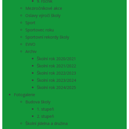
9. ročník
Meziročníkové akce
Oslavy výročí školy
Sport
Sportovec roku
Sportovní rekordy školy
EVVO
Archiv
Školní rok 2020/2021
Školní rok 2021/2022
Školní rok 2022/2023
Školní rok 2023/2024
Školní rok 2024/2025
Fotogalerie
Budova školy
1. stupeň
2. stupeň
Školní jídelna a družina