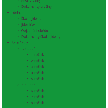
Akce družiny
Dokumenty družiny
Jídelna
Školní jídelna
Jídelníček
Objednání obědů
Dokumenty školní jídelny
Akce školy
1. stupeň
1. ročník
2. ročník
3. ročník
4. ročník
5. ročník
2. stupeň
6. ročník
7. ročník
8. ročník