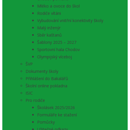
Mléko a ovoce do škol
Rodiče vítáni
Vybudování vnitřní konektivity školy
Malý inženýr
Sběr kaštanů
Šablony 2025 – 2027
Sportovní hala Chodov
Olympijský víceboj
ŠVP
Dokumenty školy
Přihlášení do Bakalářů
Školní online pokladna
ISIC
Pro rodiče
Školásek 2025/2026
Formuláře ke stažení
Pomůcky
Užitečné odkazy