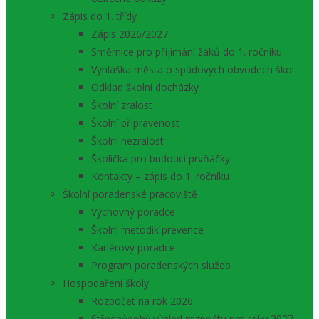
Zápis do 1. třídy
Zápis 2026/2027
Směrnice pro přijímání žáků do 1. ročníku
Vyhláška města o spádových obvodech škol
Odklad školní docházky
Školní zralost
Školní připravenost
Školní nezralost
Školička pro budoucí prvňáčky
Kontakty – zápis do 1. ročníku
Školní poradenské pracoviště
Výchovný poradce
Školní metodik prevence
Kariérový poradce
Program poradenských služeb
Hospodaření školy
Rozpočet na rok 2026
Střednědobý výhled rozpočtu pro roky 2027 –