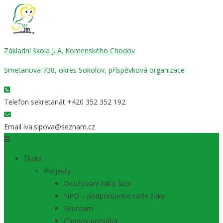
Základní škola J. A. Komenského Chodov
Smetanova 738, okres Sokolov, příspěvková organizace
Telefon sekretariát
+420 352 352 192
Email
iva.sipova@seznam.cz
Škola
Projekty
Doučování žáků škol
NPO – podporujeme naše žáky
Eduroam
Chodov pomáhá