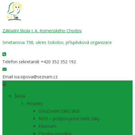
Základní škola J. A. Komenského Chodov
Smetanova 738, okres Sokolov, příspěvková organizace
Telefon sekretariát
+420 352 352 192
Email
iva.sipova@seznam.cz
Škola
Projekty
Doučování žáků škol
NPO – podporujeme naše žáky
Eduroam
Chodov pomáhá