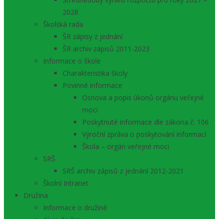
2028
Školská rada
ŠR zápisy z jednání
ŠR archiv zápisů 2011-2023
Informace o škole
Charakteristika školy
Povinné informace
Osnova a popis úkonů orgánu veřejné
moci
Poskytnuté informace dle zákona č. 106
Výroční zpráva o poskytování informací
Škola – orgán veřejné moci
SRŠ
SRŠ archiv zápisů z jednání 2012-2021
Školní Intranet
Družina
Informace o družině