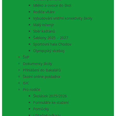
Mléko a ovoce do škol
Rodiče vítáni
Vybudování vnitřní konektivity školy
Malý inženýr
Sběr kaštanů
Šablony 2025 – 2027
Sportovní hala Chodov
Olympijský víceboj
ŠVP
Dokumenty školy
Přihlášení do Bakalářů
Školní online pokladna
ISIC
Pro rodiče
Školásek 2025/2026
Formuláře ke stažení
Pomůcky
Užitečné odkazy