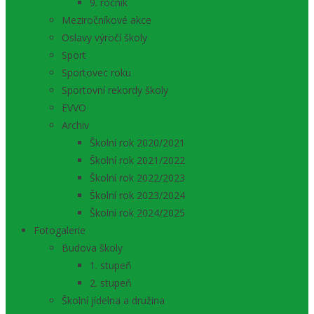
9. ročník
Meziročníkové akce
Oslavy výročí školy
Sport
Sportovec roku
Sportovní rekordy školy
EVVO
Archiv
Školní rok 2020/2021
Školní rok 2021/2022
Školní rok 2022/2023
Školní rok 2023/2024
Školní rok 2024/2025
Fotogalerie
Budova školy
1. stupeň
2. stupeň
Školní jídelna a družina