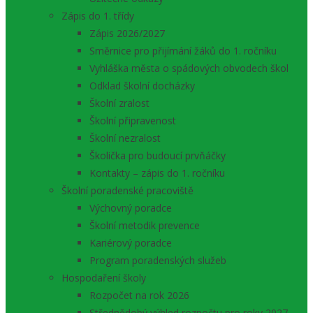
Zápis do 1. třídy
Zápis 2026/2027
Směrnice pro přijímání žáků do 1. ročníku
Vyhláška města o spádových obvodech škol
Odklad školní docházky
Školní zralost
Školní připravenost
Školní nezralost
Školička pro budoucí prvňáčky
Kontakty – zápis do 1. ročníku
Školní poradenské pracoviště
Výchovný poradce
Školní metodik prevence
Kariérový poradce
Program poradenských služeb
Hospodaření školy
Rozpočet na rok 2026
Střednědobý výhled rozpočtu pro roky 2027 –