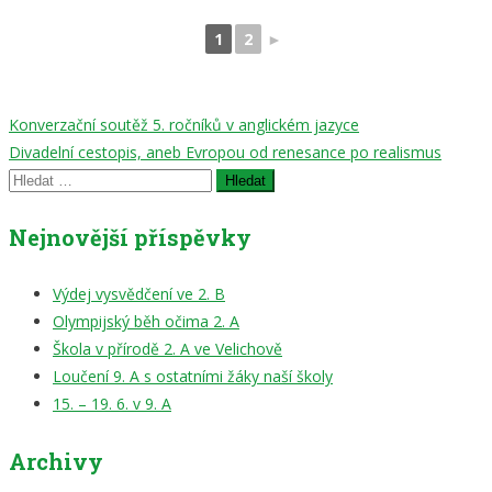
1
2
►
Navigace
Konverzační soutěž 5. ročníků v anglickém jazyce
Divadelní cestopis, aneb Evropou od renesance po realismus
pro
Vyhledávání
příspěvek
Nejnovější příspěvky
Výdej vysvědčení ve 2. B
Olympijský běh očima 2. A
Škola v přírodě 2. A ve Velichově
Loučení 9. A s ostatními žáky naší školy
15. – 19. 6. v 9. A
Archivy