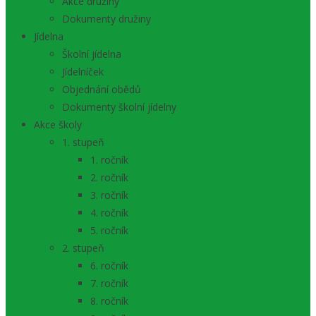
Akce družiny
Dokumenty družiny
Jídelna
Školní jídelna
Jídelníček
Objednání obědů
Dokumenty školní jídelny
Akce školy
1. stupeň
1. ročník
2. ročník
3. ročník
4. ročník
5. ročník
2. stupeň
6. ročník
7. ročník
8. ročník