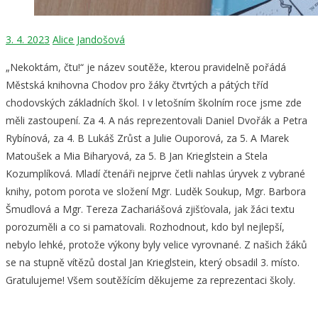
3. 4. 2023
Alice Jandošová
„Nekoktám, čtu!“ je název soutěže, kterou pravidelně pořádá
Městská knihovna Chodov pro žáky čtvrtých a pátých tříd
chodovských základních škol. I v letošním školním roce jsme zde
měli zastoupení. Za 4. A nás reprezentovali Daniel Dvořák a Petra
Rybínová, za 4. B Lukáš Zrůst a Julie Ouporová, za 5. A Marek
Matoušek a Mia Biharyová, za 5. B Jan Krieglstein a Stela
Kozumplíková. Mladí čtenáři nejprve četli nahlas úryvek z vybrané
knihy, potom porota ve složení Mgr. Luděk Soukup, Mgr. Barbora
Šmudlová a Mgr. Tereza Zachariášová zjišťovala, jak žáci textu
porozuměli a co si pamatovali. Rozhodnout, kdo byl nejlepší,
nebylo lehké, protože výkony byly velice vyrovnané. Z našich žáků
se na stupně vítězů dostal Jan Krieglstein, který obsadil 3. místo.
Gratulujeme! Všem soutěžícím děkujeme za reprezentaci školy.