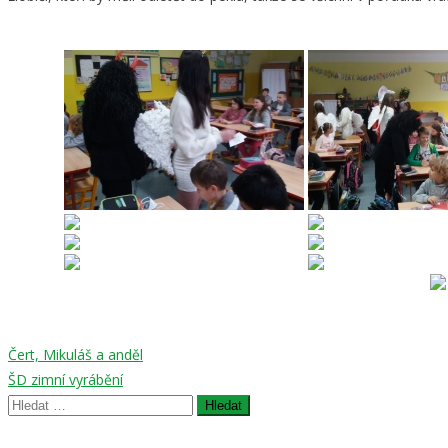
Navigace
Čert, Mikuláš a anděl
ŠD zimní vyrábění
pro
Vyhledávání
příspěvek