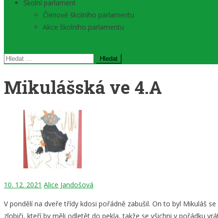
Školní parlament
Členové školního parlamentu
Akce školního parlamentu
Vyhledávání
Mikulášská ve 4.A
10. 12. 2021
Alice Jandošová
V pondělí na dveře třídy kdosi pořádně zabušil. On to byl Mikuláš se
zlobiči, kteří by měli odletět do pekla, takže se všichni v pořádku v