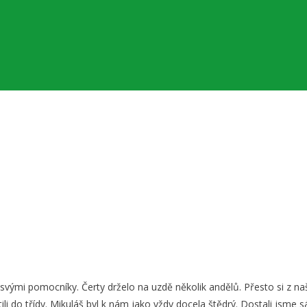
 svými pomocníky. Čerty drželo na uzdě několik andělů. Přesto si z naš
rátili do třídy. Mikuláš byl k nám jako vždy docela štědrý. Dostali jsm