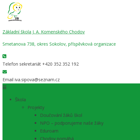
Základní škola J. A. Komenského Chodov
Smetanova 738, okres Sokolov, příspěvková organizace
Telefon sekretariát
+420 352 352 192
Email
iva.sipova@seznam.cz
Škola
Projekty
Doučování žáků škol
NPO – podporujeme naše žáky
Eduroam
Chodov pomáhá