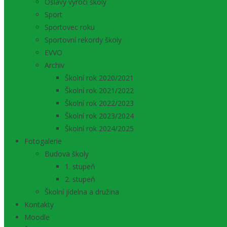
Oslavy výročí školy
Sport
Sportovec roku
Sportovní rekordy školy
EVVO
Archiv
Školní rok 2020/2021
Školní rok 2021/2022
Školní rok 2022/2023
Školní rok 2023/2024
Školní rok 2024/2025
Fotogalerie
Budova školy
1. stupeň
2. stupeň
Školní jídelna a družina
Kontakty
Moodle