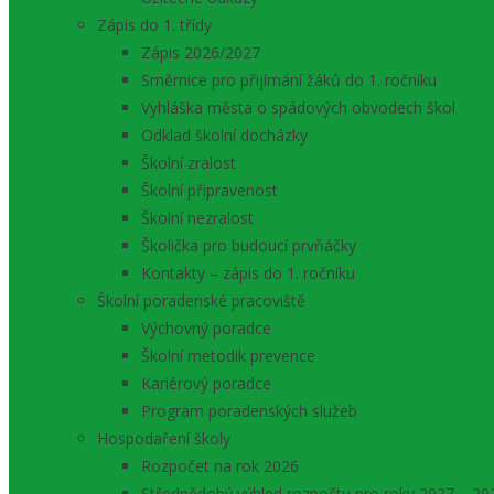
Zápis do 1. třídy
Zápis 2026/2027
Směrnice pro přijímání žáků do 1. ročníku
Vyhláška města o spádových obvodech škol
Odklad školní docházky
Školní zralost
Školní připravenost
Školní nezralost
Školička pro budoucí prvňáčky
Kontakty – zápis do 1. ročníku
Školní poradenské pracoviště
Výchovný poradce
Školní metodik prevence
Kariérový poradce
Program poradenských služeb
Hospodaření školy
Rozpočet na rok 2026
Střednědobý výhled rozpočtu pro roky 2027 – 20