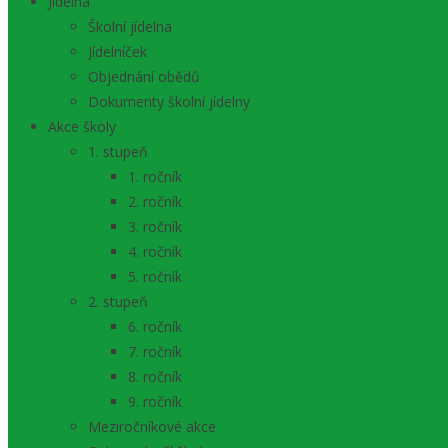
Jídelna
Školní jídelna
Jídelníček
Objednání obědů
Dokumenty školní jídelny
Akce školy
1. stupeň
1. ročník
2. ročník
3. ročník
4. ročník
5. ročník
2. stupeň
6. ročník
7. ročník
8. ročník
9. ročník
Meziročníkové akce