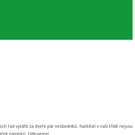
ich řad vytáhli za dveře pár nezbedníků. Naštěstí v naší třídě nejsou
e sáček pamlsků. Děkujeme!