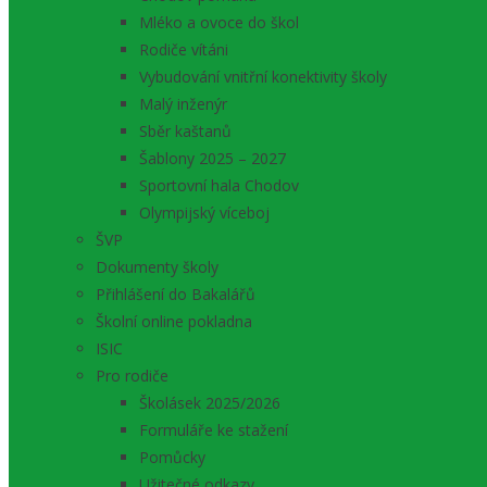
Mléko a ovoce do škol
Rodiče vítáni
Vybudování vnitřní konektivity školy
Malý inženýr
Sběr kaštanů
Šablony 2025 – 2027
Sportovní hala Chodov
Olympijský víceboj
ŠVP
Dokumenty školy
Přihlášení do Bakalářů
Školní online pokladna
ISIC
Pro rodiče
Školásek 2025/2026
Formuláře ke stažení
Pomůcky
Užitečné odkazy