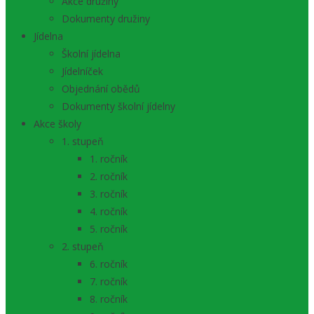
Akce družiny
Dokumenty družiny
Jídelna
Školní jídelna
Jídelníček
Objednání obědů
Dokumenty školní jídelny
Akce školy
1. stupeň
1. ročník
2. ročník
3. ročník
4. ročník
5. ročník
2. stupeň
6. ročník
7. ročník
8. ročník