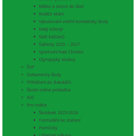
Mléko a ovoce do škol
Rodiče vítáni
Vybudování vnitřní konektivity školy
Malý inženýr
Sběr kaštanů
Šablony 2025 – 2027
Sportovní hala Chodov
Olympijský víceboj
ŠVP
Dokumenty školy
Přihlášení do Bakalářů
Školní online pokladna
ISIC
Pro rodiče
Školásek 2025/2026
Formuláře ke stažení
Pomůcky
Užitečné odkazy