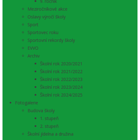
9. ročník
Meziročníkové akce
Oslavy výročí školy
Sport
Sportovec roku
Sportovní rekordy školy
EVVO
Archiv
Školní rok 2020/2021
Školní rok 2021/2022
Školní rok 2022/2023
Školní rok 2023/2024
Školní rok 2024/2025
Fotogalerie
Budova školy
1. stupeň
2. stupeň
Školní jídelna a družina