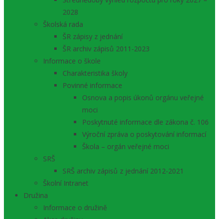
2028
Školská rada
ŠR zápisy z jednání
ŠR archiv zápisů 2011-2023
Informace o škole
Charakteristika školy
Povinné informace
Osnova a popis úkonů orgánu veřejné
moci
Poskytnuté informace dle zákona č. 106
Výroční zpráva o poskytování informací
Škola – orgán veřejné moci
SRŠ
SRŠ archiv zápisů z jednání 2012-2021
Školní Intranet
Družina
Informace o družině