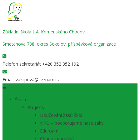
Základní škola J. A. Komenského Chodov
Smetanova 738, okres Sokolov, příspěvková organizace
Telefon sekretariát
+420 352 352 192
Email
iva.sipova@seznam.cz
Škola
Projekty
Doučování žáků škol
NPO – podporujeme naše žáky
Eduroam
Chodov pomáhá