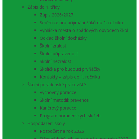
Zápis do 1. třídy
Zápis 2026/2027
Směrnice pro přijímání žáků do 1. ročníku
Vyhláška města o spádových obvodech škol
Odklad školní docházky
Školní zralost
Školní připravenost
Školní nezralost
Školička pro budoucí prvňáčky
Kontakty – zápis do 1. ročníku
Školní poradenské pracoviště
Výchovný poradce
Školní metodik prevence
Kariérový poradce
Program poradenských služeb
Hospodaření školy
Rozpočet na rok 2026
Střednědobý výhled rozpočtu pro roky 2027 –