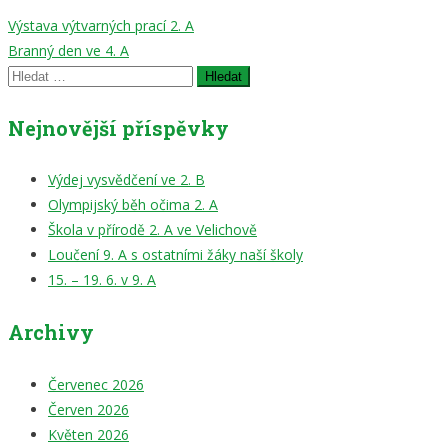
Navigace
Výstava výtvarných prací 2. A
Branný den ve 4. A
pro
Vyhledávání
příspěvek
Nejnovější příspěvky
Výdej vysvědčení ve 2. B
Olympijský běh očima 2. A
Škola v přírodě 2. A ve Velichově
Loučení 9. A s ostatními žáky naší školy
15. – 19. 6. v 9. A
Archivy
Červenec 2026
Červen 2026
Květen 2026