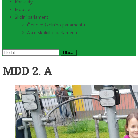
Kontakty
Moodle
Školní parlament
Členové školního parlamentu
Akce školního parlamentu
Vyhledávání
MDD 2. A