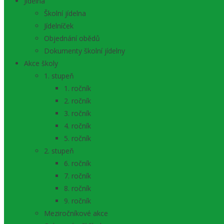
Jídelna
Školní jídelna
Jídelníček
Objednání obědů
Dokumenty školní jídelny
Akce školy
1. stupeň
1. ročník
2. ročník
3. ročník
4. ročník
5. ročník
2. stupeň
6. ročník
7. ročník
8. ročník
9. ročník
Meziročníkové akce