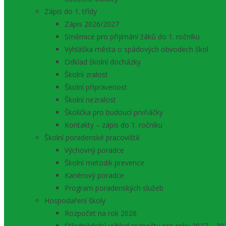
Zápis do 1. třídy
Zápis 2026/2027
Směrnice pro přijímání žáků do 1. ročníku
Vyhláška města o spádových obvodech škol
Odklad školní docházky
Školní zralost
Školní připravenost
Školní nezralost
Školička pro budoucí prvňáčky
Kontakty – zápis do 1. ročníku
Školní poradenské pracoviště
Výchovný poradce
Školní metodik prevence
Kariérový poradce
Program poradenských služeb
Hospodaření školy
Rozpočet na rok 2026
Střednědobý výhled rozpočtu pro roky 2027 – 20