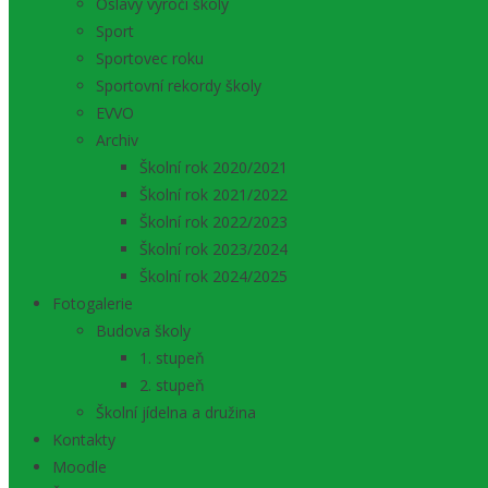
Oslavy výročí školy
Sport
Sportovec roku
Sportovní rekordy školy
EVVO
Archiv
Školní rok 2020/2021
Školní rok 2021/2022
Školní rok 2022/2023
Školní rok 2023/2024
Školní rok 2024/2025
Fotogalerie
Budova školy
1. stupeň
2. stupeň
Školní jídelna a družina
Kontakty
Moodle