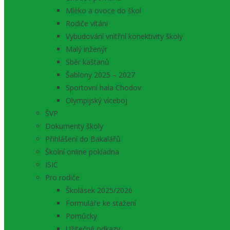
Mléko a ovoce do škol
Rodiče vítáni
Vybudování vnitřní konektivity školy
Malý inženýr
Sběr kaštanů
Šablony 2025 – 2027
Sportovní hala Chodov
Olympijský víceboj
ŠVP
Dokumenty školy
Přihlášení do Bakalářů
Školní online pokladna
ISIC
Pro rodiče
Školásek 2025/2026
Formuláře ke stažení
Pomůcky
Užitečné odkazy