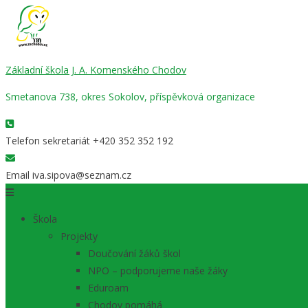
Základní škola J. A. Komenského Chodov
Smetanova 738, okres Sokolov, příspěvková organizace
Telefon sekretariát
+420 352 352 192
Email
iva.sipova@seznam.cz
Škola
Projekty
Doučování žáků škol
NPO – podporujeme naše žáky
Eduroam
Chodov pomáhá