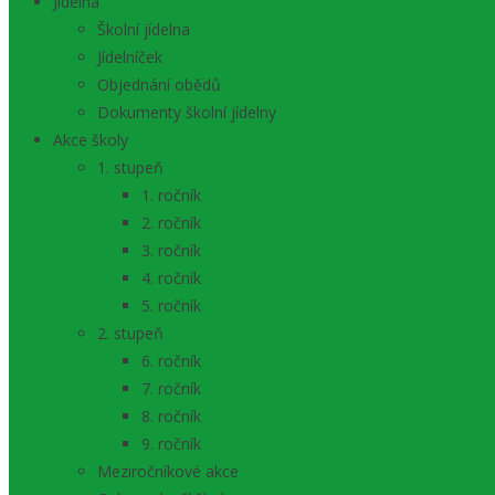
Jídelna
Školní jídelna
Jídelníček
Objednání obědů
Dokumenty školní jídelny
Akce školy
1. stupeň
1. ročník
2. ročník
3. ročník
4. ročník
5. ročník
2. stupeň
6. ročník
7. ročník
8. ročník
9. ročník
Meziročníkové akce