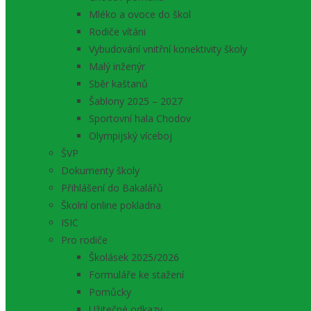
Mléko a ovoce do škol
Rodiče vítáni
Vybudování vnitřní konektivity školy
Malý inženýr
Sběr kaštanů
Šablony 2025 – 2027
Sportovní hala Chodov
Olympijský víceboj
ŠVP
Dokumenty školy
Přihlášení do Bakalářů
Školní online pokladna
ISIC
Pro rodiče
Školásek 2025/2026
Formuláře ke stažení
Pomůcky
Užitečné odkazy