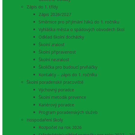
Zápis do 1. třídy
Zápis 2026/2027
Směrnice pro přijímání žáků do 1. ročníku
Vyhláška města o spádových obvodech škol
Odklad školní docházky
Školní zralost
Školní připravenost
Školní nezralost
Školička pro budoucí prvňáčky
Kontakty – zápis do 1. ročníku
Školní poradenské pracoviště
Výchovný poradce
Školní metodik prevence
Kariérový poradce
Program poradenských služeb
Hospodaření školy
Rozpočet na rok 2026
Střednědobý výhled rozpočtu pro roky 2027 – 20