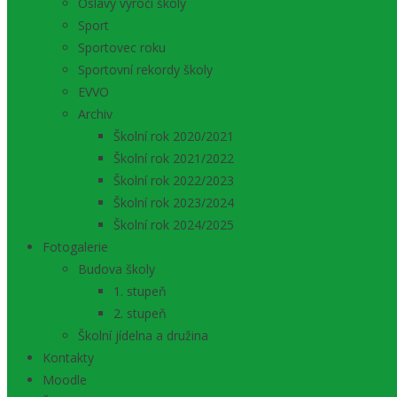
Oslavy výročí školy
Sport
Sportovec roku
Sportovní rekordy školy
EVVO
Archiv
Školní rok 2020/2021
Školní rok 2021/2022
Školní rok 2022/2023
Školní rok 2023/2024
Školní rok 2024/2025
Fotogalerie
Budova školy
1. stupeň
2. stupeň
Školní jídelna a družina
Kontakty
Moodle