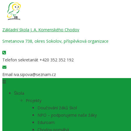
Základní škola J. A. Komenského Chodov
Smetanova 738, okres Sokolov, příspěvková organizace
Telefon sekretariát
+420 352 352 192
Email
iva.sipova@seznam.cz
Škola
Projekty
Doučování žáků škol
NPO – podporujeme naše žáky
Eduroam
Chodov pomáhá