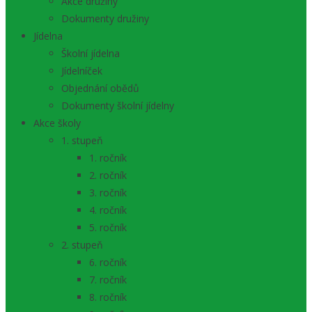
Akce družiny
Dokumenty družiny
Jídelna
Školní jídelna
Jídelníček
Objednání obědů
Dokumenty školní jídelny
Akce školy
1. stupeň
1. ročník
2. ročník
3. ročník
4. ročník
5. ročník
2. stupeň
6. ročník
7. ročník
8. ročník