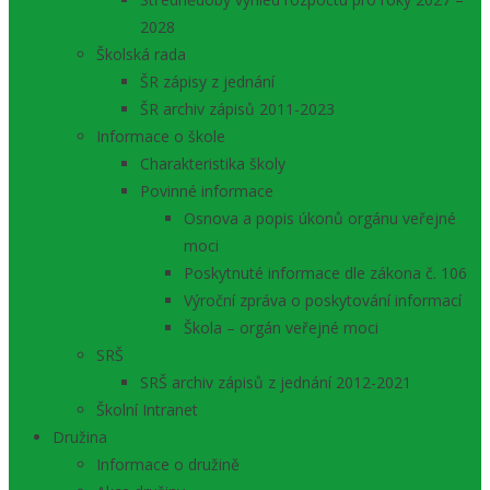
2028
Školská rada
ŠR zápisy z jednání
ŠR archiv zápisů 2011-2023
Informace o škole
Charakteristika školy
Povinné informace
Osnova a popis úkonů orgánu veřejné
moci
Poskytnuté informace dle zákona č. 106
Výroční zpráva o poskytování informací
Škola – orgán veřejné moci
SRŠ
SRŠ archiv zápisů z jednání 2012-2021
Školní Intranet
Družina
Informace o družině