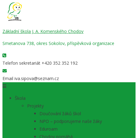
Základní škola J. A. Komenského Chodov
Smetanova 738, okres Sokolov, příspěvková organizace
Telefon sekretariát
+420 352 352 192
Email
iva.sipova@seznam.cz
Škola
Projekty
Doučování žáků škol
NPO – podporujeme naše žáky
Eduroam
Chodov pomáhá