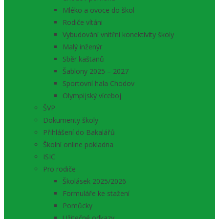
Mléko a ovoce do škol
Rodiče vítáni
Vybudování vnitřní konektivity školy
Malý inženýr
Sběr kaštanů
Šablony 2025 – 2027
Sportovní hala Chodov
Olympijský víceboj
ŠVP
Dokumenty školy
Přihlášení do Bakalářů
Školní online pokladna
ISIC
Pro rodiče
Školásek 2025/2026
Formuláře ke stažení
Pomůcky
Užitečné odkazy