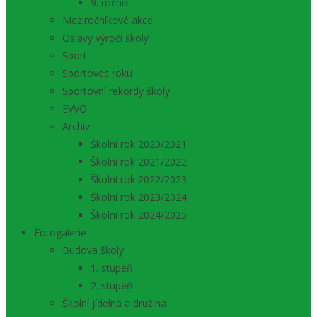
9. ročník
Meziročníkové akce
Oslavy výročí školy
Sport
Sportovec roku
Sportovní rekordy školy
EVVO
Archiv
Školní rok 2020/2021
Školní rok 2021/2022
Školní rok 2022/2023
Školní rok 2023/2024
Školní rok 2024/2025
Fotogalerie
Budova školy
1. stupeň
2. stupeň
Školní jídelna a družina