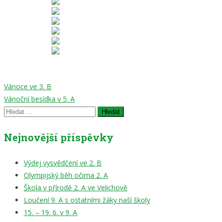
Navigace
Vánoce ve 3. B
Vánoční besídka v 5. A
pro
Vyhledávání
příspěvek
Nejnovější příspěvky
Výdej vysvědčení ve 2. B
Olympijský běh očima 2. A
Škola v přírodě 2. A ve Velichově
Loučení 9. A s ostatními žáky naší školy
15. – 19. 6. v 9. A