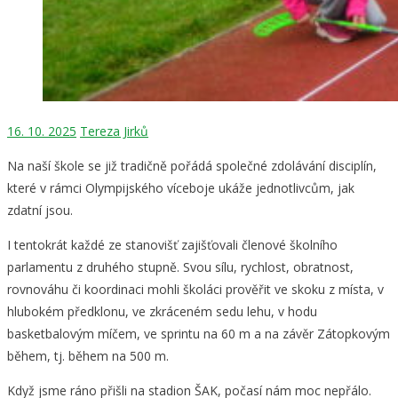
16. 10. 2025
Tereza Jirků
Na naší škole se již tradičně pořádá společné zdolávání disciplín,
které v rámci Olympijského víceboje ukáže jednotlivcům, jak
zdatní jsou.
I tentokrát každé ze stanovišť zajišťovali členové školního
parlamentu z druhého stupně. Svou sílu, rychlost, obratnost,
rovnováhu či koordinaci mohli školáci prověřit ve skoku z místa, v
hlubokém předklonu, ve zkráceném sedu lehu, v hodu
basketbalovým míčem, ve sprintu na 60 m a na závěr Zátopkovým
během, tj. během na 500 m.
Když jsme ráno přišli na stadion ŠAK, počasí nám moc nepřálo.