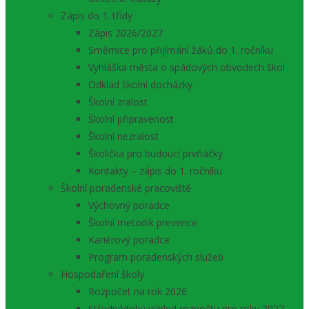
Zápis do 1. třídy
Zápis 2026/2027
Směrnice pro přijímání žáků do 1. ročníku
Vyhláška města o spádových obvodech škol
Odklad školní docházky
Školní zralost
Školní připravenost
Školní nezralost
Školička pro budoucí prvňáčky
Kontakty – zápis do 1. ročníku
Školní poradenské pracoviště
Výchovný poradce
Školní metodik prevence
Kariérový poradce
Program poradenských služeb
Hospodaření školy
Rozpočet na rok 2026
Střednědobý výhled rozpočtu pro roky 2027 –