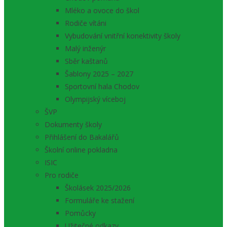
Mléko a ovoce do škol
Rodiče vítáni
Vybudování vnitřní konektivity školy
Malý inženýr
Sběr kaštanů
Šablony 2025 – 2027
Sportovní hala Chodov
Olympijský víceboj
ŠVP
Dokumenty školy
Přihlášení do Bakalářů
Školní online pokladna
ISIC
Pro rodiče
Školásek 2025/2026
Formuláře ke stažení
Pomůcky
Užitečné odkazy