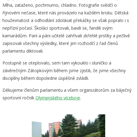
Mlha, zataženo, pochmurno, chladno. Fotografie svědčí o
říjnovém nečase, které nás provázelo na každém kroku. Dětská
houževnatost a odhodlání zdolávat překážky se však popralo i s
nepřízní počasí. Školáci sportovali, bavili se, fandili svým
kamarádům. Paní a páni učitelé zahřívali zkřehlé prstíky a pečlivě
zapisovali všechny výsledky, které jim rozhodčí z řad členů
parlamentu diktovali.
Postupně se oteplovalo, sem tam vykouklo i sluníčko a
závěrečným Zátopkovým během jsme zjistili, že jsme všechny
disciplíny během dopoledne úspěšně zvládli.
Děkujeme členům parlamentu a všem organizátorům za báječný
sportovní ročník
Olympijského víceboje
.