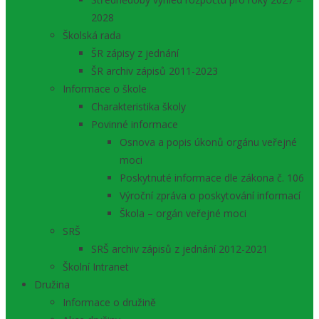
2028
Školská rada
ŠR zápisy z jednání
ŠR archiv zápisů 2011-2023
Informace o škole
Charakteristika školy
Povinné informace
Osnova a popis úkonů orgánu veřejné
moci
Poskytnuté informace dle zákona č. 106
Výroční zpráva o poskytování informací
Škola – orgán veřejné moci
SRŠ
SRŠ archiv zápisů z jednání 2012-2021
Školní Intranet
Družina
Informace o družině