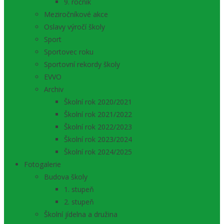
9. ročník
Meziročníkové akce
Oslavy výročí školy
Sport
Sportovec roku
Sportovní rekordy školy
EVVO
Archiv
Školní rok 2020/2021
Školní rok 2021/2022
Školní rok 2022/2023
Školní rok 2023/2024
Školní rok 2024/2025
Fotogalerie
Budova školy
1. stupeň
2. stupeň
Školní jídelna a družina