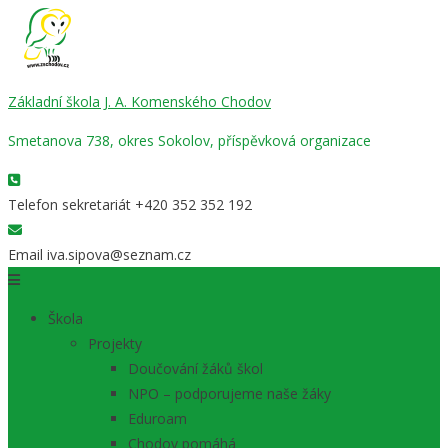
Základní škola J. A. Komenského Chodov
Smetanova 738, okres Sokolov, příspěvková organizace
Telefon sekretariát
+420 352 352 192
Email
iva.sipova@seznam.cz
Škola
Projekty
Doučování žáků škol
NPO – podporujeme naše žáky
Eduroam
Chodov pomáhá