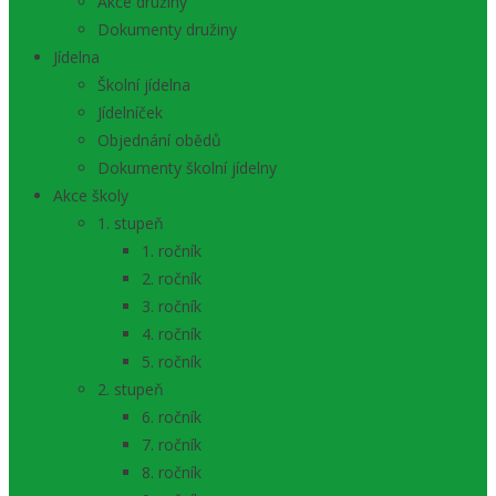
Akce družiny
Dokumenty družiny
Jídelna
Školní jídelna
Jídelníček
Objednání obědů
Dokumenty školní jídelny
Akce školy
1. stupeň
1. ročník
2. ročník
3. ročník
4. ročník
5. ročník
2. stupeň
6. ročník
7. ročník
8. ročník