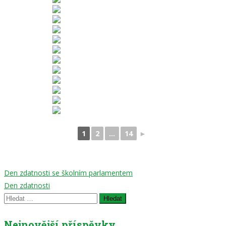
1
2
...
14
►
Navigace
Den zdatnosti se školním parlamentem
Den zdatnosti
pro
Vyhledávání
příspěvek
Nejnovější příspěvky