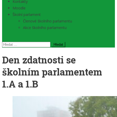
Kontakty
Moodle
Školní parlament
Členové školního parlamentu
Akce školního parlamentu
Vyhledávání
Den zdatnosti se
školním parlamentem
1.A a 1.B