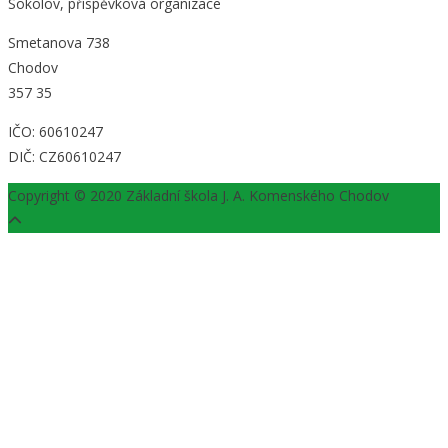
Sokolov, příspěvková organizace
Smetanova 738
Chodov
357 35
IČO: 60610247
DIČ: CZ60610247
Copyright © 2020 Základní škola J. A. Komenského Chodov