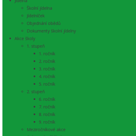
Jídelna
Školní jídelna
Jídelníček
Objednání obědů
Dokumenty školní jídelny
Akce školy
1. stupeň
1. ročník
2. ročník
3. ročník
4. ročník
5. ročník
2. stupeň
6. ročník
7. ročník
8. ročník
9. ročník
Meziročníkové akce