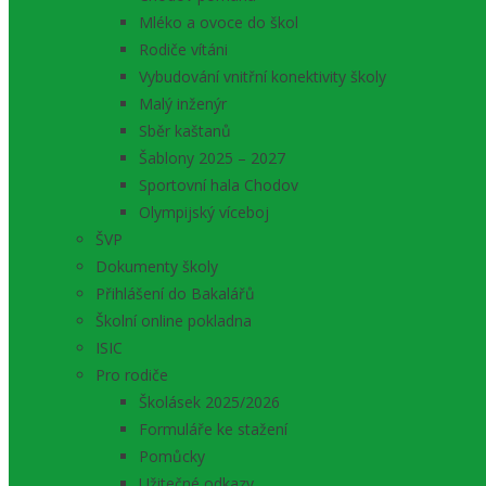
Mléko a ovoce do škol
Rodiče vítáni
Vybudování vnitřní konektivity školy
Malý inženýr
Sběr kaštanů
Šablony 2025 – 2027
Sportovní hala Chodov
Olympijský víceboj
ŠVP
Dokumenty školy
Přihlášení do Bakalářů
Školní online pokladna
ISIC
Pro rodiče
Školásek 2025/2026
Formuláře ke stažení
Pomůcky
Užitečné odkazy