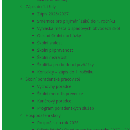
Zápis do 1. třídy
Zápis 2026/2027
Směrnice pro přijímání žáků do 1. ročníku
Vyhláška města o spádových obvodech škol
Odklad školní docházky
Školní zralost
Školní připravenost
Školní nezralost
Školička pro budoucí prvňáčky
Kontakty – zápis do 1. ročníku
Školní poradenské pracoviště
Výchovný poradce
Školní metodik prevence
Kariérový poradce
Program poradenských služeb
Hospodaření školy
Rozpočet na rok 2026
Střednědobý výhled rozpočtu pro roky 2027 – 20