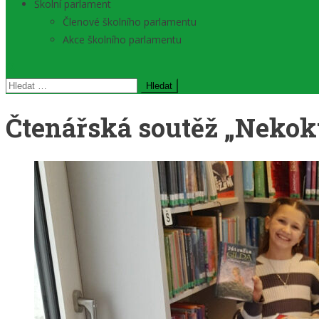
Školní parlament
Členové školního parlamentu
Akce školního parlamentu
Vyhledávání
Čtenářská soutěž „Nekok