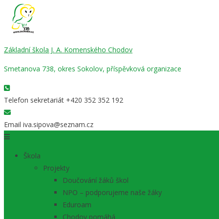
Základní škola J. A. Komenského Chodov
Smetanova 738, okres Sokolov, příspěvková organizace
Telefon sekretariát
+420 352 352 192
Email
iva.sipova@seznam.cz
Škola
Projekty
Doučování žáků škol
NPO – podporujeme naše žáky
Eduroam
Chodov pomáhá