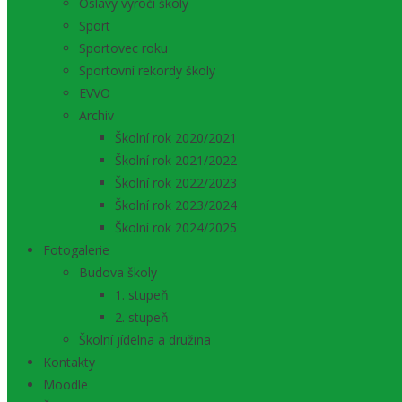
Oslavy výročí školy
Sport
Sportovec roku
Sportovní rekordy školy
EVVO
Archiv
Školní rok 2020/2021
Školní rok 2021/2022
Školní rok 2022/2023
Školní rok 2023/2024
Školní rok 2024/2025
Fotogalerie
Budova školy
1. stupeň
2. stupeň
Školní jídelna a družina
Kontakty
Moodle